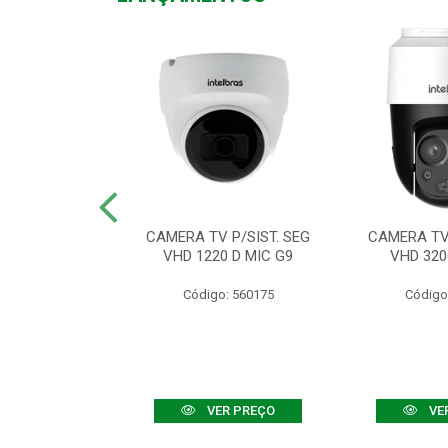
TV VHD 3520 D
CAMERA TV P/SIST. SEG
CAMERA TV 
 COLOR+
VHD 1220 D MIC G9
VHD 320
: 560108
Código: 560175
Código
R PREÇO
VER PREÇO
VE