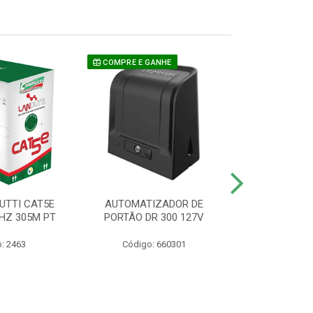
COMPRE E GANHE
UTTI CAT5E
AUTOMATIZADOR DE
CAMERA P/ S
HZ 305M PT
PORTÃO DR 300 127V
1220 BU
: 2463
Código: 660301
Código: