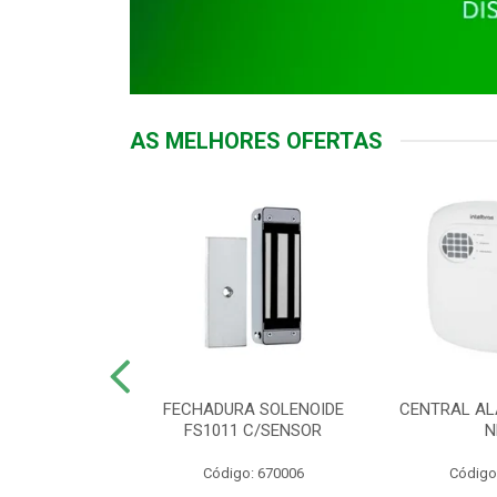
AS MELHORES OFERTAS
DOR ACESSO
FECHADURA SOLENOIDE
CENTRAL AL
 5531 MF EX
FS1011 C/SENSOR
N
: 900018
Código: 670006
Código