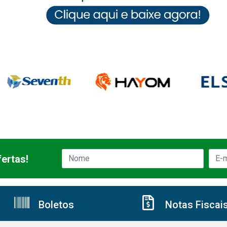
ertas!
Boletos
Notas Fiscai