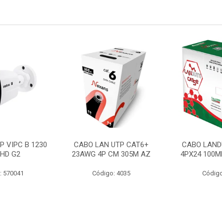
P VIPC B 1230
CABO LAN UTP CAT6+
CABO LAND
 HD G2
23AWG 4P CM 305M AZ
4PX24 100M
: 570041
Código: 4035
Código