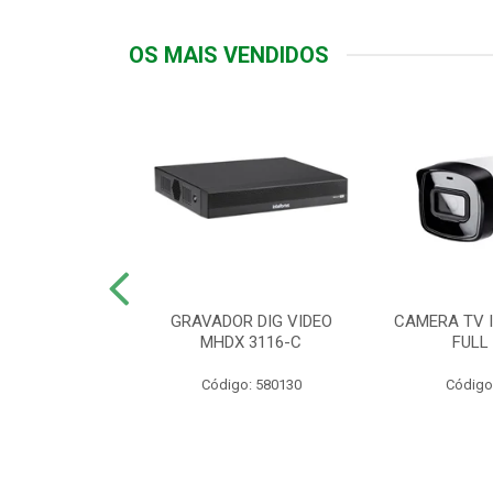
OS MAIS VENDIDOS
TTIV 600VA-
GRAVADOR DIG VIDEO
CAMERA TV I
20V
MHDX 3116-C
FULL
: 822200
Código: 580130
Código