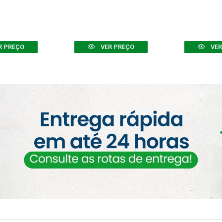
R PREÇO
VER PREÇO
VER