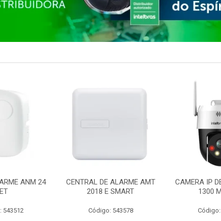
ARME ANM 24
CENTRAL DE ALARME AMT
CAMERA IP D
ET
2018 E SMART
1300 M
: 543512
Código: 543578
Código: