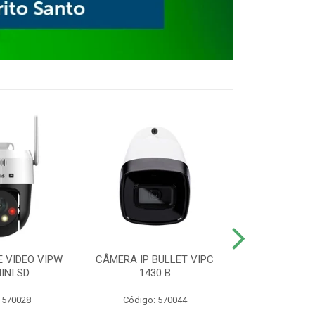
E VIDEO VIPW
CÂMERA IP BULLET VIPC
GRAVADOR 
INI SD
1430 B
MHDX 3
 570028
Código: 570044
Código: