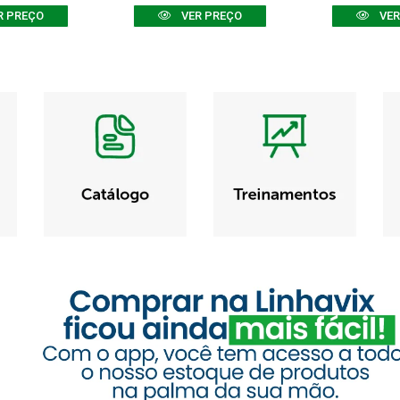
R PREÇO
VER PREÇO
VER