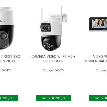
P/SIST. SEG
CAMERA VIDEO WI-FI IM9 +
VIDEO P
6 MINI SD
FULL COLOR
RESIDENCIAL 
: 560174
Código: 560074
Código:
R PREÇO
VER PREÇO
VER