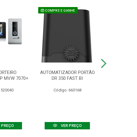
COMPRE E GANHE
ORTEIRO
AUTOMATIZADOR PORTÃO
SENSOR ATIVO
IP MVW 7070+
DR 350 FAST BI
 520040
Código: 660168
Código:
 PREÇO
VER PREÇO
VER