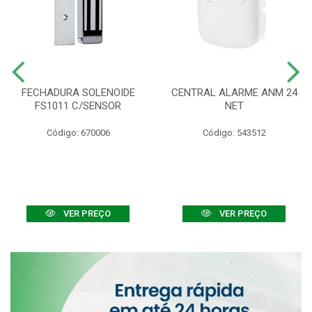
FECHADURA SOLENOIDE
CENTRAL ALARME ANM 24
FS1011 C/SENSOR
NET
Código: 670006
Código: 543512
VER PREÇO
VER PREÇO