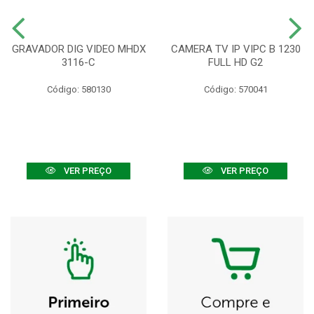
GRAVADOR DIG VIDEO MHDX
CAMERA TV IP VIPC B 1230
3116-C
FULL HD G2
Código: 580130
Código: 570041
VER PREÇO
VER PREÇO