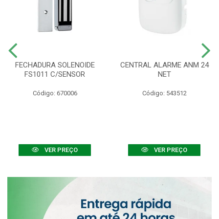
FECHADURA SOLENOIDE
CENTRAL ALARME ANM 24
FS1011 C/SENSOR
NET
Código: 670006
Código: 543512
VER PREÇO
VER PREÇO