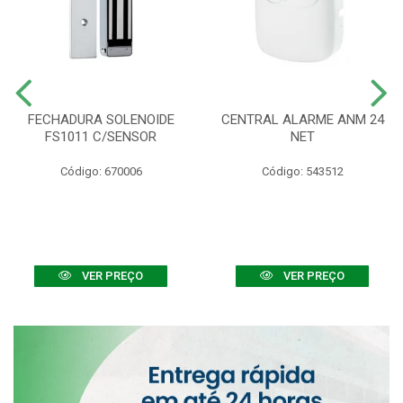
FECHADURA SOLENOIDE
CENTRAL ALARME ANM 24
FS1011 C/SENSOR
NET
Código: 670006
Código: 543512
VER PREÇO
VER PREÇO