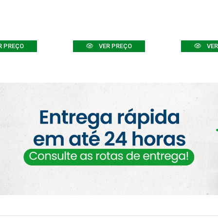
R PREÇO
VER PREÇO
VER