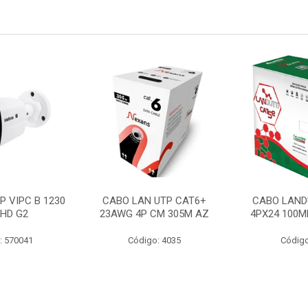
P VIPC B 1230
CABO LAN UTP CAT6+
CABO LAND
 HD G2
23AWG 4P CM 305M AZ
4PX24 100M
: 570041
Código: 4035
Código