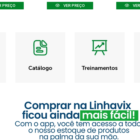
R PREÇO
VER PREÇO
VER