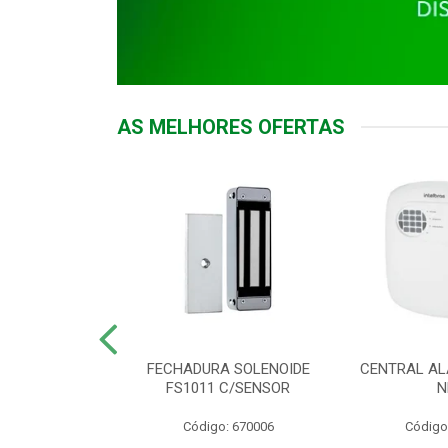
AS MELHORES OFERTAS
DOR ACESSO
FECHADURA SOLENOIDE
CENTRAL AL
 5531 MF EX
FS1011 C/SENSOR
N
: 900018
Código: 670006
Código