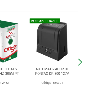
COMPRE E GANHE
UTTI CAT5E
AUTOMATIZADOR DE
CAMERA P/ S
HZ 305M PT
PORTÃO DR 300 127V
1220 BU
: 2463
Código: 660301
Código: