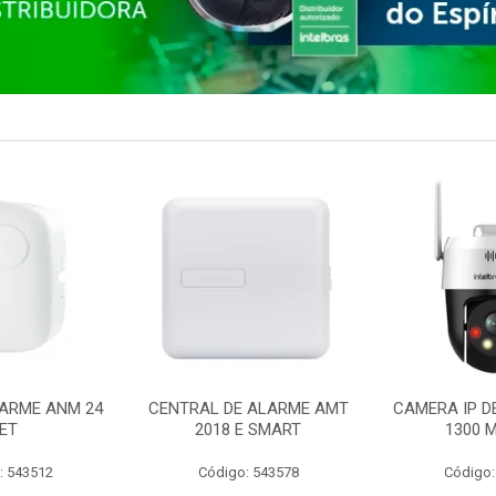
ARME ANM 24
CENTRAL DE ALARME AMT
CAMERA IP D
ET
2018 E SMART
1300 M
: 543512
Código: 543578
Código: