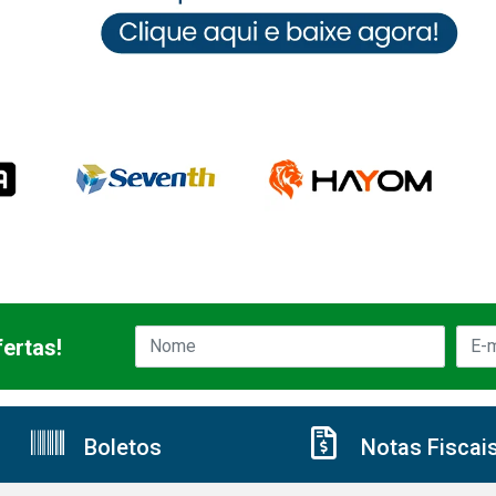
ertas!
Boletos
Notas Fiscai