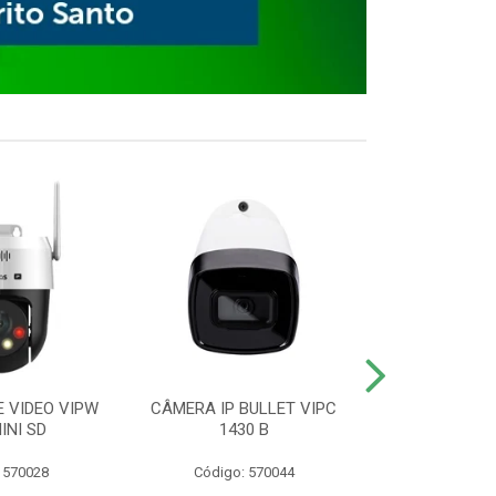
E VIDEO VIPW
CÂMERA IP BULLET VIPC
GRAVADOR 
INI SD
1430 B
MHDX 3
 570028
Código: 570044
Código: