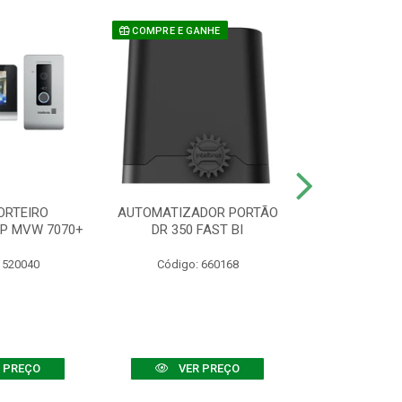
COMPRE E GANHE
ORTEIRO
AUTOMATIZADOR PORTÃO
SENSOR ATIVO
IP MVW 7070+
DR 350 FAST BI
 520040
Código: 660168
Código:
 PREÇO
VER PREÇO
VER