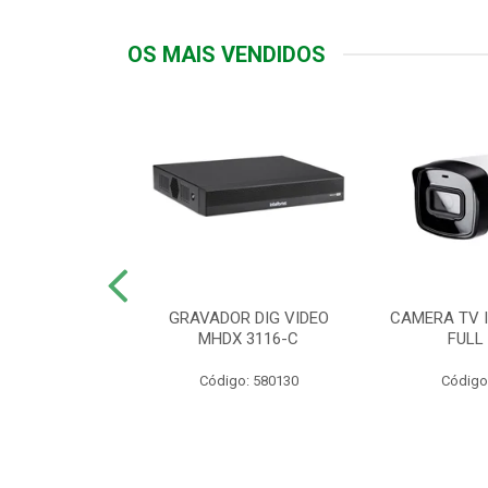
OS MAIS VENDIDOS
TTIV 600VA-
GRAVADOR DIG VIDEO
CAMERA TV I
20V
MHDX 3116-C
FULL
: 822200
Código: 580130
Código