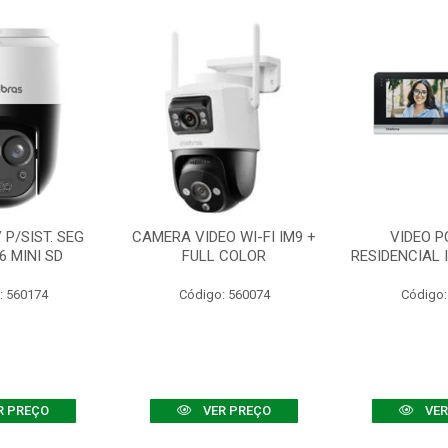
P/SIST. SEG
CAMERA VIDEO WI-FI IM9 +
VIDEO P
6 MINI SD
FULL COLOR
RESIDENCIAL 
: 560174
Código: 560074
Código:
R PREÇO
VER PREÇO
VER