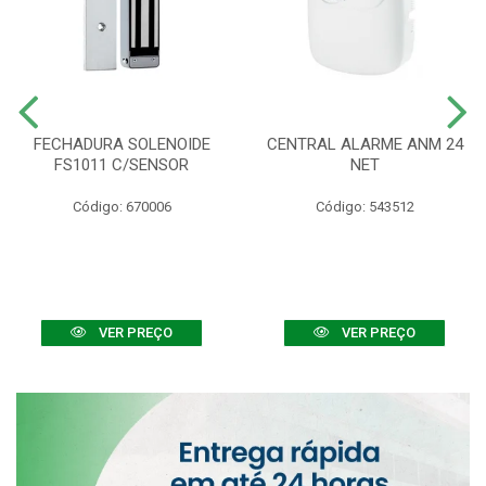
FECHADURA SOLENOIDE
CENTRAL ALARME ANM 24
FS1011 C/SENSOR
NET
Código: 670006
Código: 543512
VER PREÇO
VER PREÇO