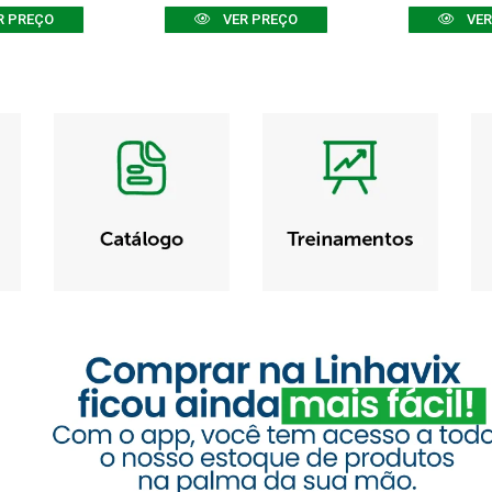
R PREÇO
VER PREÇO
VER