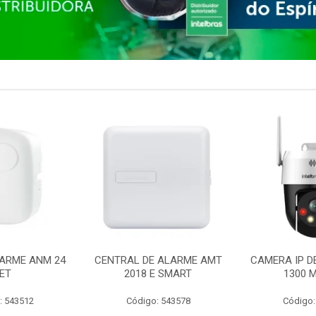
ARME ANM 24
CENTRAL DE ALARME AMT
CAMERA IP D
ET
2018 E SMART
1300 M
: 543512
Código: 543578
Código: