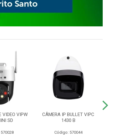
E VIDEO VIPW
CÂMERA IP BULLET VIPC
GRAVADOR 
INI SD
1430 B
MHDX 3
 570028
Código: 570044
Código: