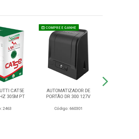
COMPRE E GANHE
UTTI CAT5E
AUTOMATIZADOR DE
CAMERA P/ S
HZ 305M PT
PORTÃO DR 300 127V
1220 BU
: 2463
Código: 660301
Código: