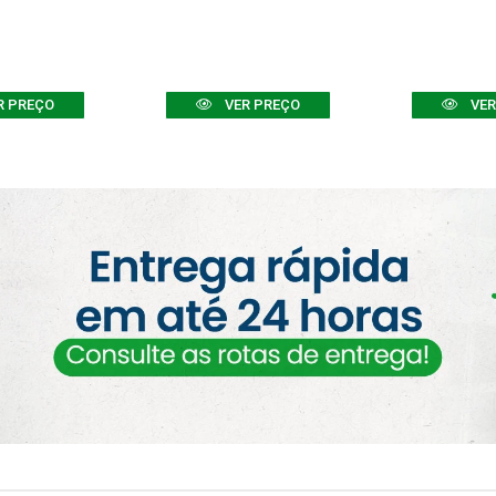
R PREÇO
VER PREÇO
VER