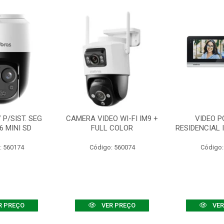
P/SIST. SEG
CAMERA VIDEO WI-FI IM9 +
VIDEO P
6 MINI SD
FULL COLOR
RESIDENCIAL 
: 560174
Código: 560074
Código:
R PREÇO
VER PREÇO
VER