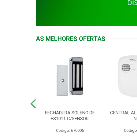
AS MELHORES OFERTAS
DOR ACESSO
FECHADURA SOLENOIDE
CENTRAL AL
 5531 MF EX
FS1011 C/SENSOR
N
: 900018
Código: 670006
Código