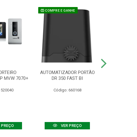
COMPRE E GANHE
ORTEIRO
AUTOMATIZADOR PORTÃO
SENSOR ATIVO
IP MVW 7070+
DR 350 FAST BI
 520040
Código: 660168
Código:
 PREÇO
VER PREÇO
VER