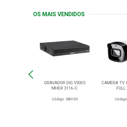
OS MAIS VENDIDOS
TTIV 600VA-
GRAVADOR DIG VIDEO
CAMERA TV I
20V
MHDX 3116-C
FULL
: 822200
Código: 580130
Código