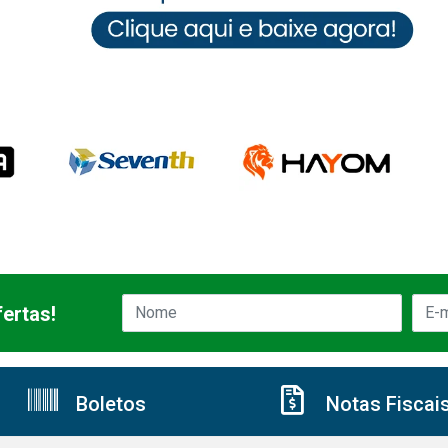
ertas!
Boletos
Notas Fiscai