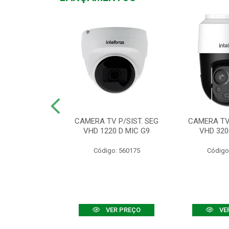
TV VHD 3520 D
CAMERA TV P/SIST. SEG
CAMERA TV 
 COLOR+
VHD 1220 D MIC G9
VHD 320
: 560108
Código: 560175
Código
R PREÇO
VER PREÇO
VE