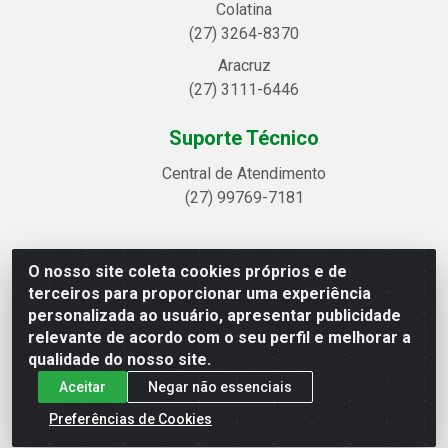
Colatina
(27) 3264-8370
Aracruz
(27) 3111-6446
Suporte Técnico
Central de Atendimento
(27) 99769-7181
O nosso site coleta cookies próprios e de
Linhavix Distribuidora LTDA - Avenida Alegre, 2521 -
terceiros para proporcionar uma experiência
Quadra314 Lote 05 e 07 - Shell, Linhares/ES - CEP
personalizada ao usuário, apresentar publicidade
29.901-605 - CNPJ 20.857.514/0001-75
relevante de acordo com o seu perfil e melhorar a
qualidade do nosso site.
Aceitar
Negar não essenciais
Preferências de Cookies