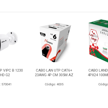
P VIPC B 1230
CABO LAN UTP CAT6+
CABO LAND
 HD G2
23AWG 4P CM 305M AZ
4PX24 100M
: 570041
Código: 4035
Código