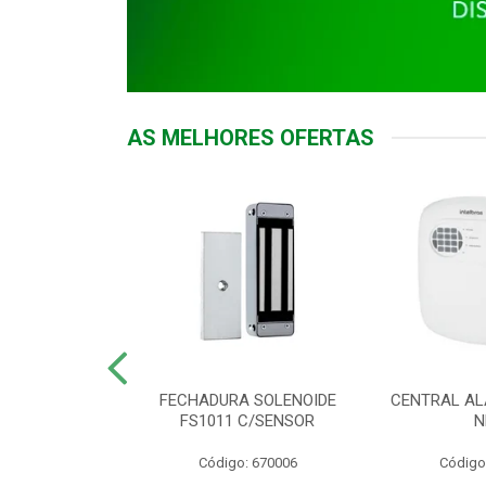
AS MELHORES OFERTAS
DOR ACESSO
FECHADURA SOLENOIDE
CENTRAL AL
 5531 MF EX
FS1011 C/SENSOR
N
: 900018
Código: 670006
Código