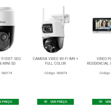
P/SIST. SEG
CAMERA VIDEO WI-FI IM9 +
VIDEO P
6 MINI SD
FULL COLOR
RESIDENCIAL 
: 560174
Código: 560074
Código:
R PREÇO
VER PREÇO
VER