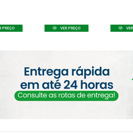
R PREÇO
VER PREÇO
VER