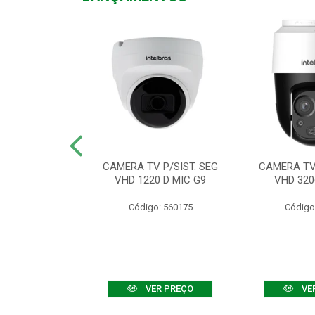
TV VHD 3520 D
CAMERA TV P/SIST. SEG
CAMERA TV 
 COLOR+
VHD 1220 D MIC G9
VHD 320
: 560108
Código: 560175
Código
R PREÇO
VER PREÇO
VE