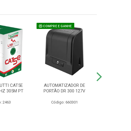
COMPRE E GANHE
UTTI CAT5E
AUTOMATIZADOR DE
CAMERA P/ S
HZ 305M PT
PORTÃO DR 300 127V
1220 BU
: 2463
Código: 660301
Código: