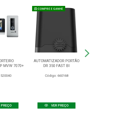
COMPRE E GANHE
ORTEIRO
AUTOMATIZADOR PORTÃO
SENSOR ATIVO
IP MVW 7070+
DR 350 FAST BI
 520040
Código: 660168
Código:
 PREÇO
VER PREÇO
VER