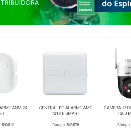
ARME ANM 24
CENTRAL DE ALARME AMT
CAMERA IP D
ET
2018 E SMART
1300 M
: 543512
Código: 543578
Código: