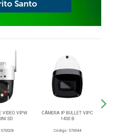
E VIDEO VIPW
CÂMERA IP BULLET VIPC
GRAVADOR 
INI SD
1430 B
MHDX 3
 570028
Código: 570044
Código: