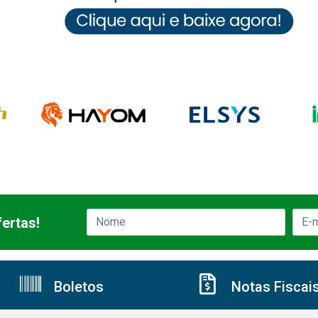
ertas!
Boletos
Notas Fiscai