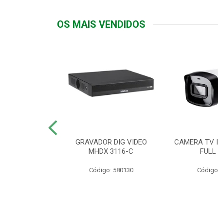
OS MAIS VENDIDOS
TTIV 600VA-
GRAVADOR DIG VIDEO
CAMERA TV I
20V
MHDX 3116-C
FULL
: 822200
Código: 580130
Código