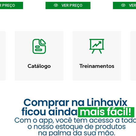
R PREÇO
VER PREÇO
VER