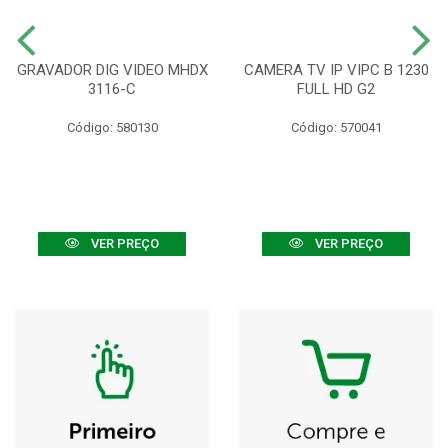
GRAVADOR DIG VIDEO MHDX
CAMERA TV IP VIPC B 1230
3116-C
FULL HD G2
Código: 580130
Código: 570041
VER PREÇO
VER PREÇO