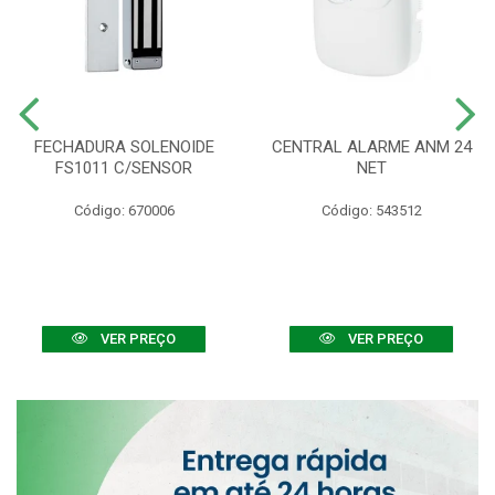
FECHADURA SOLENOIDE
CENTRAL ALARME ANM 24
FS1011 C/SENSOR
NET
Código: 670006
Código: 543512
VER PREÇO
VER PREÇO