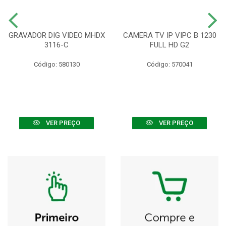
GRAVADOR DIG VIDEO MHDX
CAMERA TV IP VIPC B 1230
3116-C
FULL HD G2
Código: 580130
Código: 570041
VER PREÇO
VER PREÇO