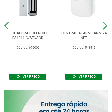
FECHADURA SOLENOIDE
CENTRAL ALARME ANM 24
FS1011 C/SENSOR
NET
Código: 670006
Código: 543512
VER PREÇO
VER PREÇO