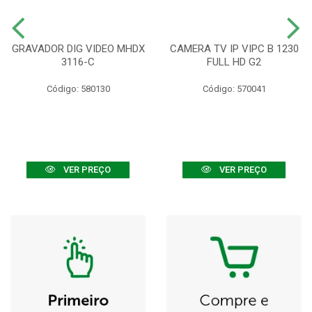
GRAVADOR DIG VIDEO MHDX
CAMERA TV IP VIPC B 1230
3116-C
FULL HD G2
Código: 580130
Código: 570041
VER PREÇO
VER PREÇO