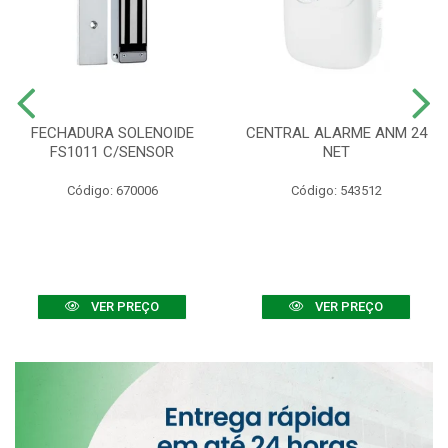
FECHADURA SOLENOIDE
CENTRAL ALARME ANM 24
FS1011 C/SENSOR
NET
Código: 670006
Código: 543512
VER PREÇO
VER PREÇO