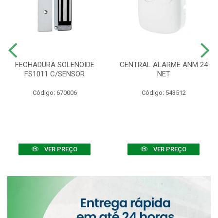
FECHADURA SOLENOIDE
CENTRAL ALARME ANM 24
FS1011 C/SENSOR
NET
Código: 670006
Código: 543512
VER PREÇO
VER PREÇO