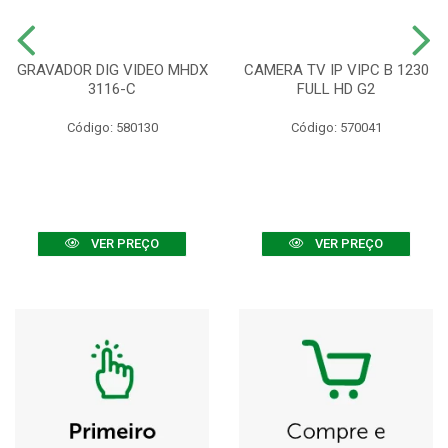
GRAVADOR DIG VIDEO MHDX
CAMERA TV IP VIPC B 1230
3116-C
FULL HD G2
Código: 580130
Código: 570041
VER PREÇO
VER PREÇO