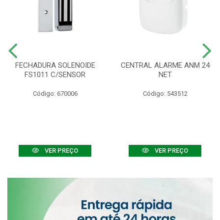
FECHADURA SOLENOIDE
CENTRAL ALARME ANM 24
FS1011 C/SENSOR
NET
Código: 670006
Código: 543512
VER PREÇO
VER PREÇO