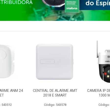
ARME ANM 24
CENTRAL DE ALARME AMT
CAMERA IP D
ET
2018 E SMART
1300 M
: 543512
Código: 543578
Código: