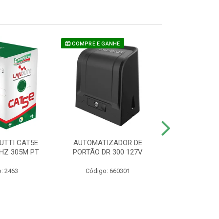
COMPRE E GANHE
UTTI CAT5E
AUTOMATIZADOR DE
CAMERA P/ S
HZ 305M PT
PORTÃO DR 300 127V
1220 BU
: 2463
Código: 660301
Código: