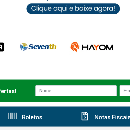
ertas!
Boletos
Notas Fiscai