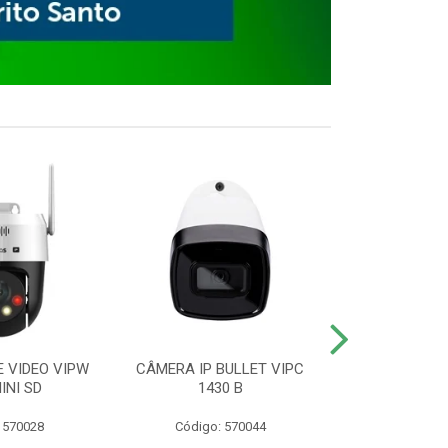
E VIDEO VIPW
CÂMERA IP BULLET VIPC
GRAVADOR 
INI SD
1430 B
MHDX 3
 570028
Código: 570044
Código: