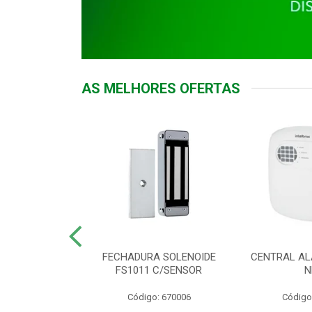
AS MELHORES OFERTAS
DOR ACESSO
FECHADURA SOLENOIDE
CENTRAL AL
 5531 MF EX
FS1011 C/SENSOR
N
: 900018
Código: 670006
Código