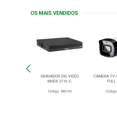
OS MAIS VENDIDOS
TTIV 600VA-
GRAVADOR DIG VIDEO
CAMERA TV I
20V
MHDX 3116-C
FULL
: 822200
Código: 580130
Código