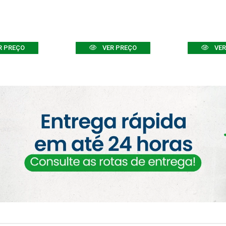
R PREÇO
VER PREÇO
VER