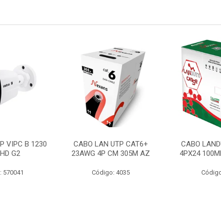
P VIPC B 1230
CABO LAN UTP CAT6+
CABO LAND
 HD G2
23AWG 4P CM 305M AZ
4PX24 100M
: 570041
Código: 4035
Código