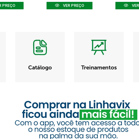
R PREÇO
VER PREÇO
VER