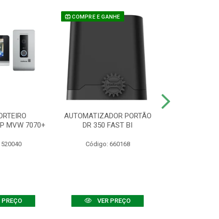
COMPRE E GANHE
ORTEIRO
AUTOMATIZADOR PORTÃO
SENSOR ATIVO
IP MVW 7070+
DR 350 FAST BI
 520040
Código: 660168
Código:
 PREÇO
VER PREÇO
VER