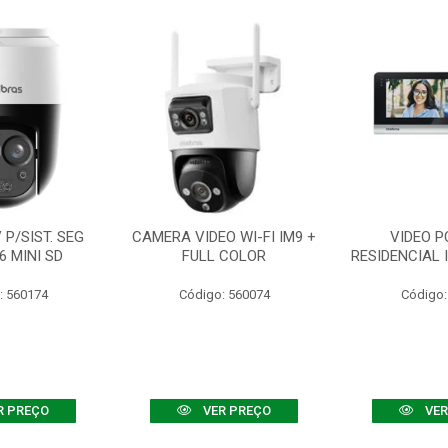
P/SIST. SEG
CAMERA VIDEO WI-FI IM9 +
VIDEO P
6 MINI SD
FULL COLOR
RESIDENCIAL 
: 560174
Código: 560074
Código:
R PREÇO
VER PREÇO
VER