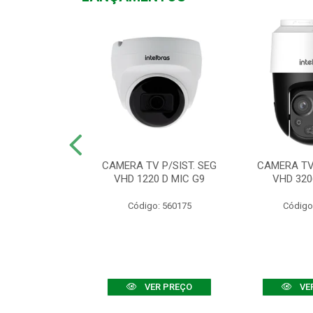
TV VHD 3520 D
CAMERA TV P/SIST. SEG
CAMERA TV 
 COLOR+
VHD 1220 D MIC G9
VHD 320
: 560108
Código: 560175
Código
R PREÇO
VER PREÇO
VE