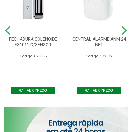
FECHADURA SOLENOIDE
CENTRAL ALARME ANM 24
FS1011 C/SENSOR
NET
Código: 670006
Código: 543512
VER PREÇO
VER PREÇO