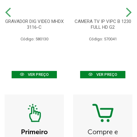
GRAVADOR DIG VIDEO MHDX
CAMERA TV IP VIPC B 1230
3116-C
FULL HD G2
Código: 580130
Código: 570041
VER PREÇO
VER PREÇO