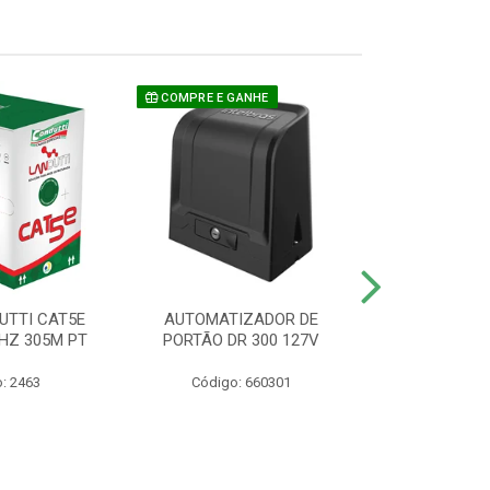
COMPRE E GANHE
UTTI CAT5E
AUTOMATIZADOR DE
CAMERA P/ S
HZ 305M PT
PORTÃO DR 300 127V
1220 BU
: 2463
Código: 660301
Código: