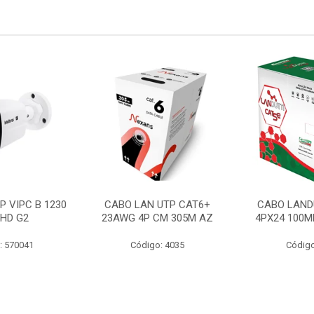
P VIPC B 1230
CABO LAN UTP CAT6+
CABO LAND
 HD G2
23AWG 4P CM 305M AZ
4PX24 100M
: 570041
Código: 4035
Código