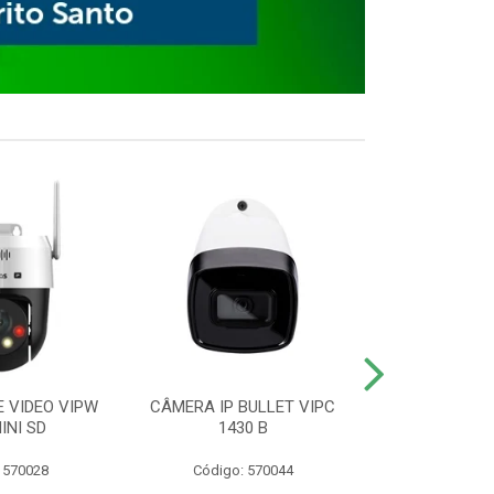
E VIDEO VIPW
CÂMERA IP BULLET VIPC
GRAVADOR 
INI SD
1430 B
MHDX 3
 570028
Código: 570044
Código: