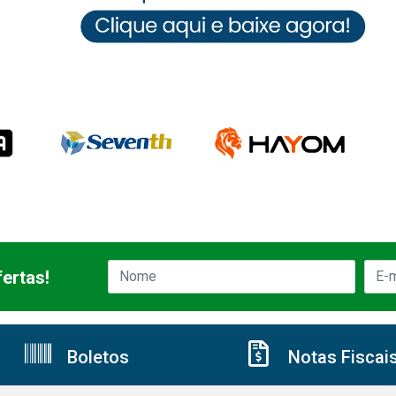
ertas!
Boletos
Notas Fiscai