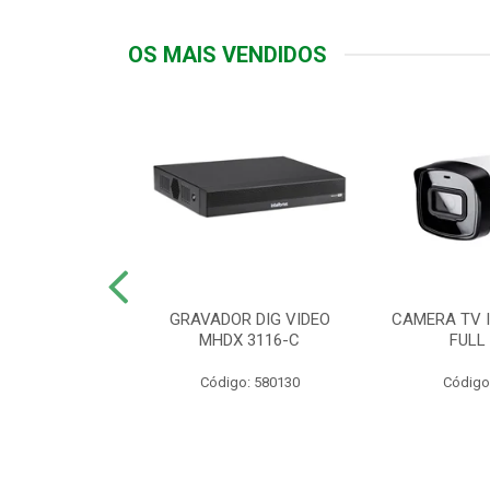
OS MAIS VENDIDOS
TTIV 600VA-
GRAVADOR DIG VIDEO
CAMERA TV I
20V
MHDX 3116-C
FULL
: 822200
Código: 580130
Código