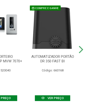
COMPRE E GANHE
ORTEIRO
AUTOMATIZADOR PORTÃO
SENSOR ATIVO
IP MVW 7070+
DR 350 FAST BI
 520040
Código: 660168
Código:
 PREÇO
VER PREÇO
VER