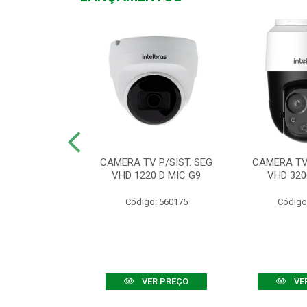
TV VHD 3520 D
CAMERA TV P/SIST. SEG
CAMERA TV 
 COLOR+
VHD 1220 D MIC G9
VHD 320
: 560108
Código: 560175
Código
R PREÇO
VER PREÇO
VE