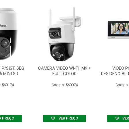
P/SIST. SEG
CAMERA VIDEO WI-FI IM9 +
VIDEO P
6 MINI SD
FULL COLOR
RESIDENCIAL 
: 560174
Código: 560074
Código:
R PREÇO
VER PREÇO
VER