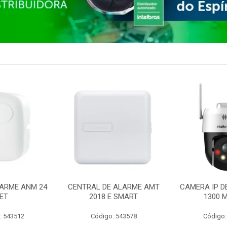
ARME ANM 24
CENTRAL DE ALARME AMT
CAMERA IP D
ET
2018 E SMART
1300 M
: 543512
Código: 543578
Código: