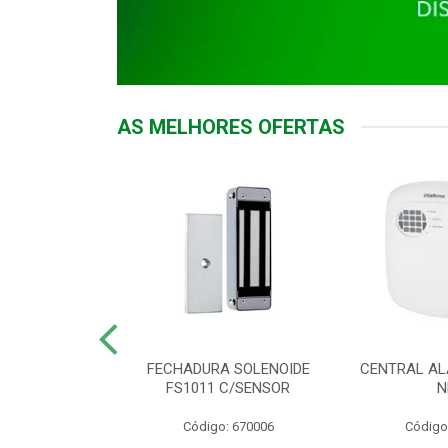
AS MELHORES OFERTAS
DOR ACESSO
FECHADURA SOLENOIDE
CENTRAL AL
 5531 MF EX
FS1011 C/SENSOR
N
: 900018
Código: 670006
Código