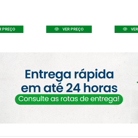
R PREÇO
VER PREÇO
VER