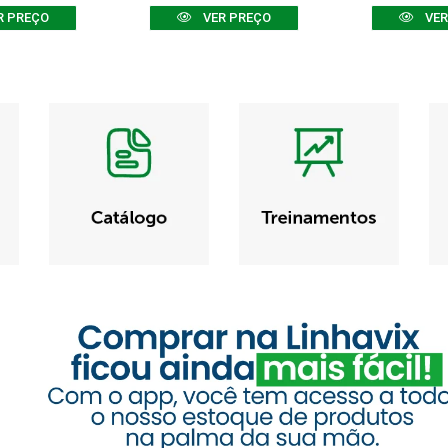
R PREÇO
VER PREÇO
VER