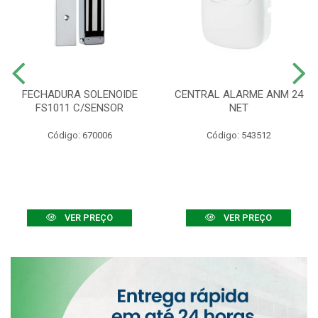
FECHADURA SOLENOIDE
CENTRAL ALARME ANM 24
FS1011 C/SENSOR
NET
Código: 670006
Código: 543512
VER PREÇO
VER PREÇO