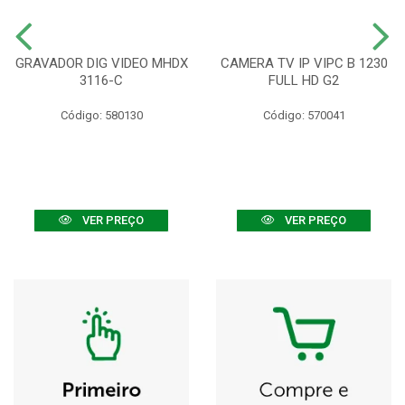
GRAVADOR DIG VIDEO MHDX
CAMERA TV IP VIPC B 1230
3116-C
FULL HD G2
Código: 580130
Código: 570041
VER PREÇO
VER PREÇO