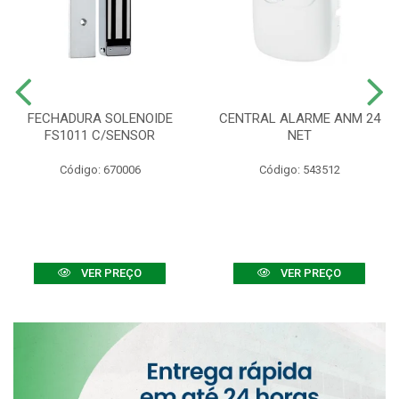
FECHADURA SOLENOIDE
CENTRAL ALARME ANM 24
FS1011 C/SENSOR
NET
Código: 670006
Código: 543512
VER PREÇO
VER PREÇO