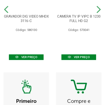
GRAVADOR DIG VIDEO MHDX
CAMERA TV IP VIPC B 1230
3116-C
FULL HD G2
Código: 580130
Código: 570041
VER PREÇO
VER PREÇO