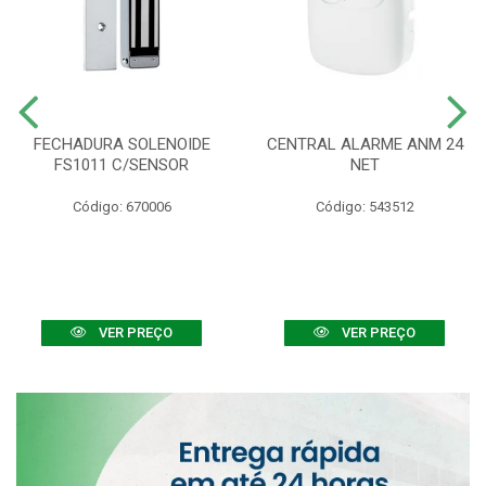
FECHADURA SOLENOIDE
CENTRAL ALARME ANM 24
FS1011 C/SENSOR
NET
Código: 670006
Código: 543512
VER PREÇO
VER PREÇO