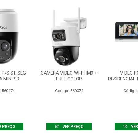
P/SIST. SEG
CAMERA VIDEO WI-FI IM9 +
VIDEO P
6 MINI SD
FULL COLOR
RESIDENCIAL 
: 560174
Código: 560074
Código:
R PREÇO
VER PREÇO
VER