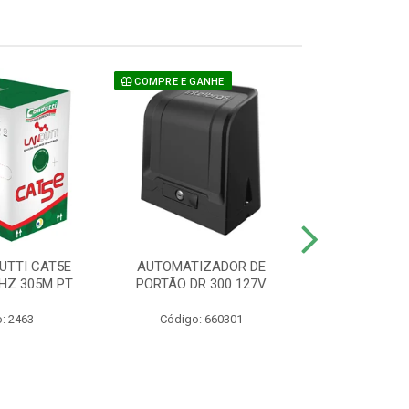
COMPRE E GANHE
UTTI CAT5E
AUTOMATIZADOR DE
CAMERA P/ S
HZ 305M PT
PORTÃO DR 300 127V
1220 BU
: 2463
Código: 660301
Código: