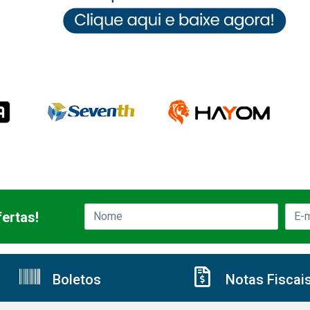
ertas!
Boletos
Notas Fiscai