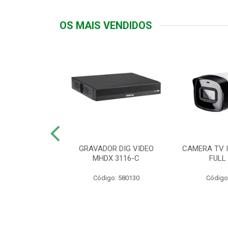
OS MAIS VENDIDOS
TTIV 600VA-
GRAVADOR DIG VIDEO
CAMERA TV I
20V
MHDX 3116-C
FULL
: 822200
Código: 580130
Código