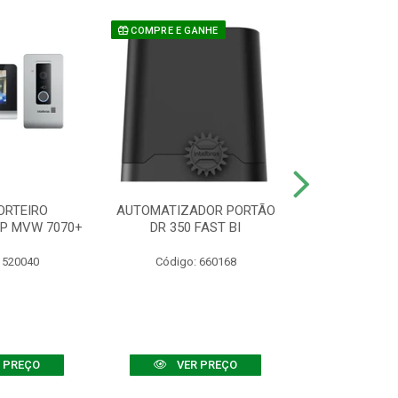
COMPRE E GANHE
ORTEIRO
AUTOMATIZADOR PORTÃO
SENSOR ATIVO
IP MVW 7070+
DR 350 FAST BI
 520040
Código: 660168
Código:
 PREÇO
VER PREÇO
VER