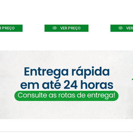
R PREÇO
VER PREÇO
VER