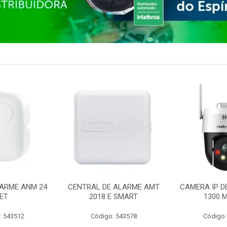
ARME ANM 24
CENTRAL DE ALARME AMT
CAMERA IP D
ET
2018 E SMART
1300 M
: 543512
Código: 543578
Código: