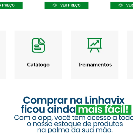
R PREÇO
VER PREÇO
VER