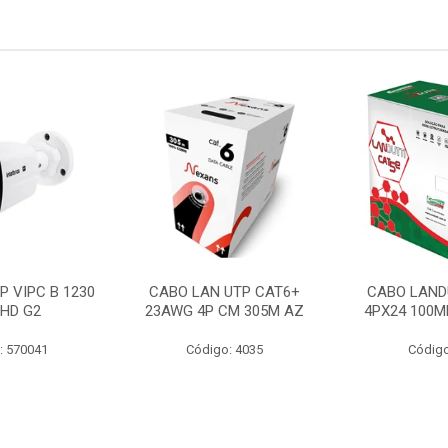
P VIPC B 1230
CABO LAN UTP CAT6+
CABO LAND
 HD G2
23AWG 4P CM 305M AZ
4PX24 100M
: 570041
Código: 4035
Código