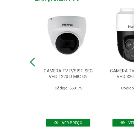
TV VHD 3520 D
CAMERA TV P/SIST. SEG
CAMERA TV 
 COLOR+
VHD 1220 D MIC G9
VHD 320
: 560108
Código: 560175
Código
R PREÇO
VER PREÇO
VE