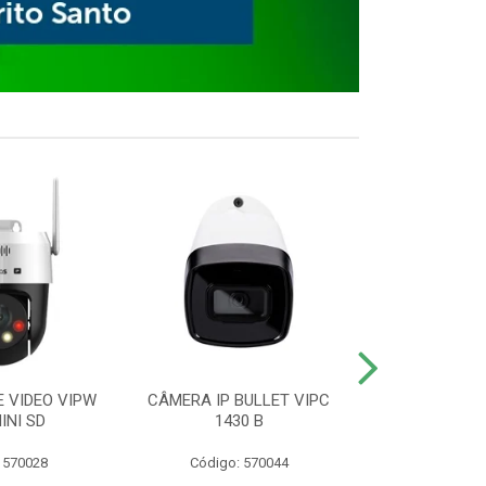
E VIDEO VIPW
CÂMERA IP BULLET VIPC
GRAVADOR 
INI SD
1430 B
MHDX 3
 570028
Código: 570044
Código: