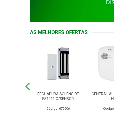
AS MELHORES OFERTAS
DOR ACESSO
FECHADURA SOLENOIDE
CENTRAL AL
 5531 MF EX
FS1011 C/SENSOR
N
: 900018
Código: 670006
Código