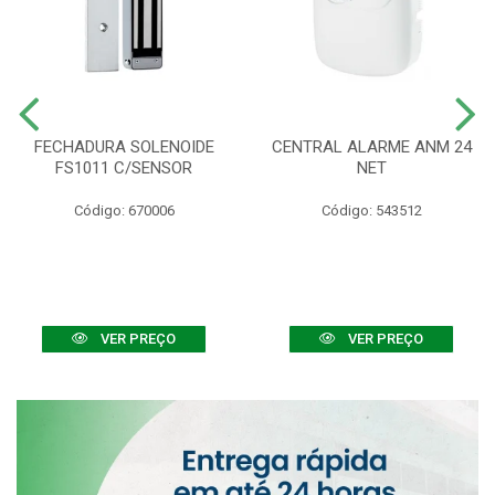
FECHADURA SOLENOIDE
CENTRAL ALARME ANM 24
FS1011 C/SENSOR
NET
Código: 670006
Código: 543512
VER PREÇO
VER PREÇO