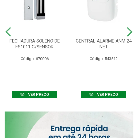
FECHADURA SOLENOIDE
CENTRAL ALARME ANM 24
FS1011 C/SENSOR
NET
Código: 670006
Código: 543512
VER PREÇO
VER PREÇO