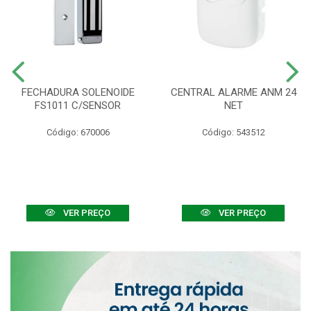
FECHADURA SOLENOIDE
CENTRAL ALARME ANM 24
FS1011 C/SENSOR
NET
Código: 670006
Código: 543512
VER PREÇO
VER PREÇO