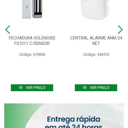
FECHADURA SOLENOIDE
CENTRAL ALARME ANM 24
FS1011 C/SENSOR
NET
Código: 670006
Código: 543512
VER PREÇO
VER PREÇO