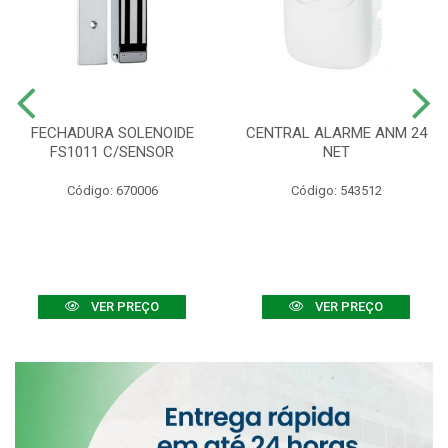
FECHADURA SOLENOIDE
CENTRAL ALARME ANM 24
FS1011 C/SENSOR
NET
Código: 670006
Código: 543512
VER PREÇO
VER PREÇO