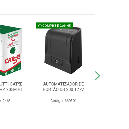
COMPRE E GANHE
UTTI CAT5E
AUTOMATIZADOR DE
CAMERA P/ S
HZ 305M PT
PORTÃO DR 300 127V
1220 BU
: 2463
Código: 660301
Código: