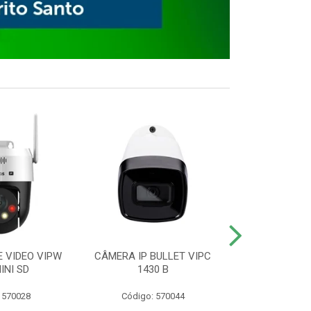
E VIDEO VIPW
CÂMERA IP BULLET VIPC
GRAVADOR 
INI SD
1430 B
MHDX 3
 570028
Código: 570044
Código: