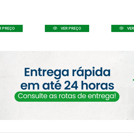
R PREÇO
VER PREÇO
VER