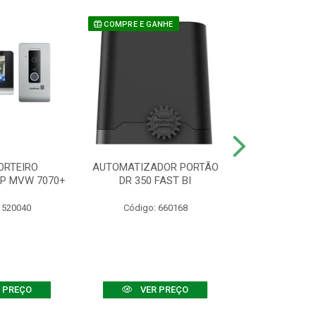
COMPRE E GANHE
ORTEIRO
AUTOMATIZADOR PORTÃO
SENSOR ATIVO
IP MVW 7070+
DR 350 FAST BI
 520040
Código: 660168
Código:
 PREÇO
VER PREÇO
VER