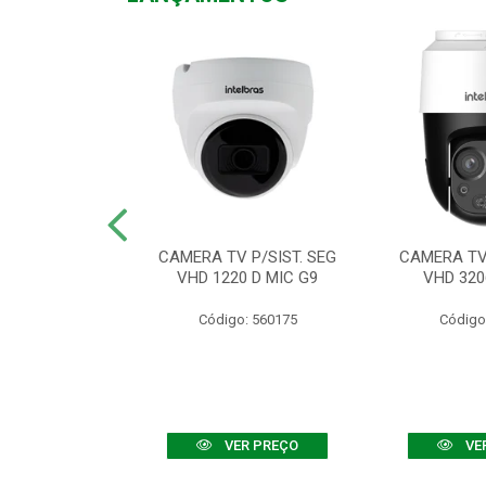
TV VHD 3520 D
CAMERA TV P/SIST. SEG
CAMERA TV 
 COLOR+
VHD 1220 D MIC G9
VHD 320
: 560108
Código: 560175
Código
R PREÇO
VER PREÇO
VE