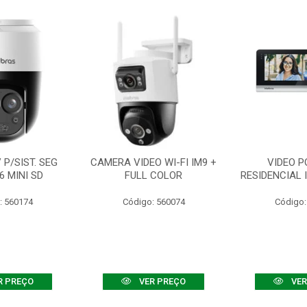
P/SIST. SEG
CAMERA VIDEO WI-FI IM9 +
VIDEO P
6 MINI SD
FULL COLOR
RESIDENCIAL 
: 560174
Código: 560074
Código:
R PREÇO
VER PREÇO
VER