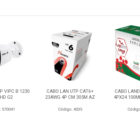
P VIPC B 1230
CABO LAN UTP CAT6+
CABO LAND
 HD G2
23AWG 4P CM 305M AZ
4PX24 100M
: 570041
Código: 4035
Código