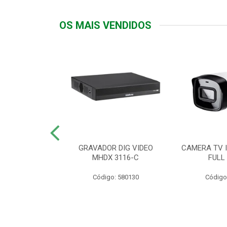
OS MAIS VENDIDOS
TTIV 600VA-
GRAVADOR DIG VIDEO
CAMERA TV I
20V
MHDX 3116-C
FULL
: 822200
Código: 580130
Código