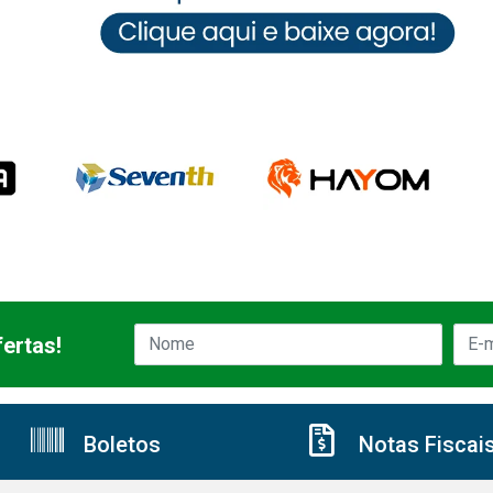
ertas!
Boletos
Notas Fiscai