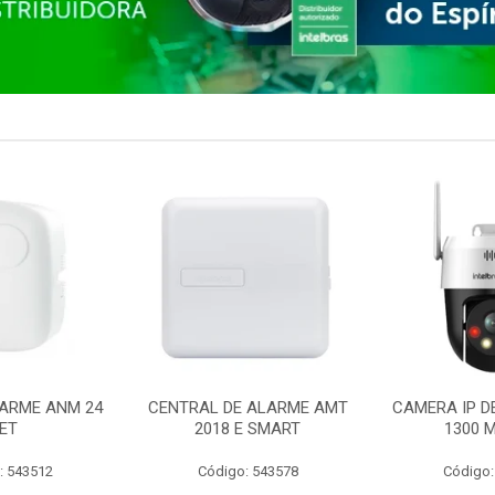
ARME ANM 24
CENTRAL DE ALARME AMT
CAMERA IP D
ET
2018 E SMART
1300 M
: 543512
Código: 543578
Código: