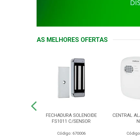
AS MELHORES OFERTAS
DOR ACESSO
FECHADURA SOLENOIDE
CENTRAL AL
 5531 MF EX
FS1011 C/SENSOR
N
: 900018
Código: 670006
Código