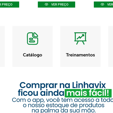
R PREÇO
VER PREÇO
VER