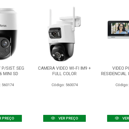
P/SIST. SEG
CAMERA VIDEO WI-FI IM9 +
VIDEO P
6 MINI SD
FULL COLOR
RESIDENCIAL 
: 560174
Código: 560074
Código:
R PREÇO
VER PREÇO
VER