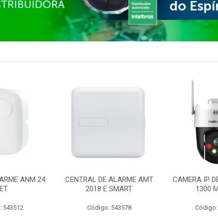
ARME ANM 24
CENTRAL DE ALARME AMT
CAMERA IP D
ET
2018 E SMART
1300 M
: 543512
Código: 543578
Código: