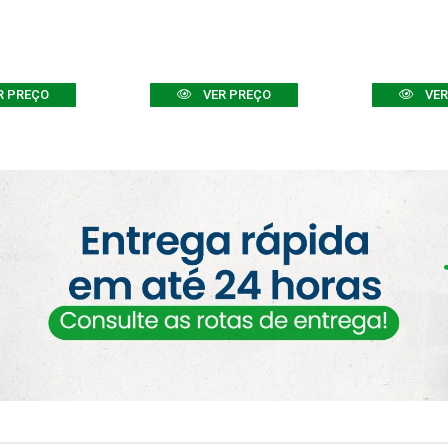
R PREÇO
VER PREÇO
VER