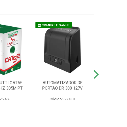
COMPRE E GANHE
UTTI CAT5E
AUTOMATIZADOR DE
CAMERA P/ S
HZ 305M PT
PORTÃO DR 300 127V
1220 BU
: 2463
Código: 660301
Código: