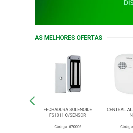
AS MELHORES OFERTAS
DOR ACESSO
FECHADURA SOLENOIDE
CENTRAL AL
 5531 MF EX
FS1011 C/SENSOR
N
: 900018
Código: 670006
Código