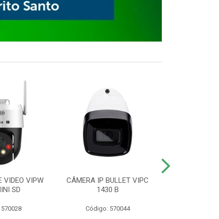
E VIDEO VIPW
CÂMERA IP BULLET VIPC
GRAVADOR 
INI SD
1430 B
MHDX 3
 570028
Código: 570044
Código: