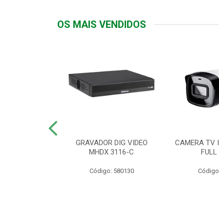
OS MAIS VENDIDOS
TTIV 600VA-
GRAVADOR DIG VIDEO
CAMERA TV I
20V
MHDX 3116-C
FULL
: 822200
Código: 580130
Código