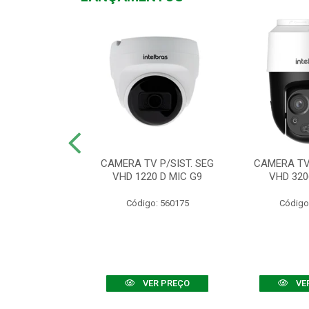
TV VHD 3520 D
CAMERA TV P/SIST. SEG
CAMERA TV 
 COLOR+
VHD 1220 D MIC G9
VHD 320
: 560108
Código: 560175
Código
R PREÇO
VER PREÇO
VE