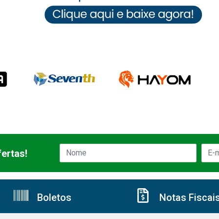
ertas!
Boletos
Notas Fiscai