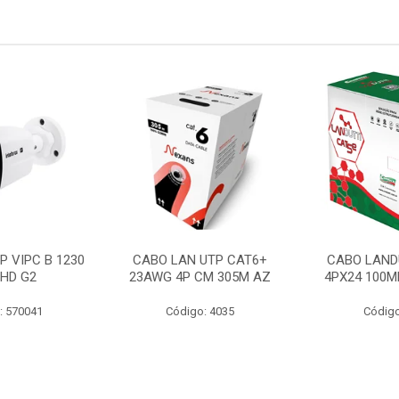
P VIPC B 1230
CABO LAN UTP CAT6+
CABO LAND
 HD G2
23AWG 4P CM 305M AZ
4PX24 100M
: 570041
Código: 4035
Código