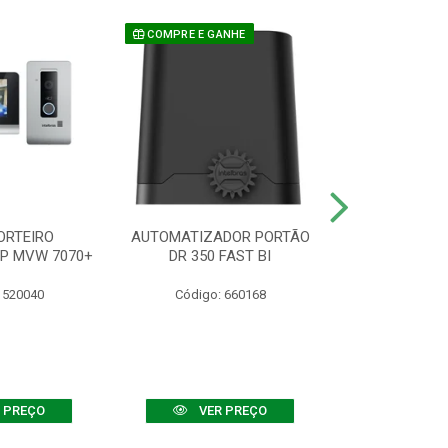
COMPRE E GANHE
ORTEIRO
AUTOMATIZADOR PORTÃO
SENSOR ATIVO
IP MVW 7070+
DR 350 FAST BI
 520040
Código: 660168
Código:
 PREÇO
VER PREÇO
VER