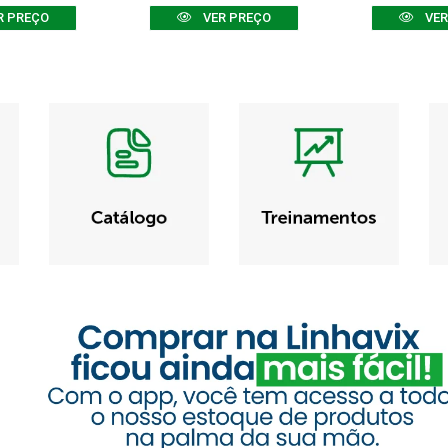
R PREÇO
VER PREÇO
VER