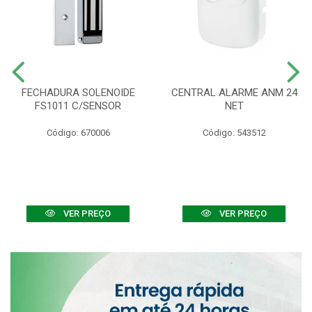
FECHADURA SOLENOIDE
CENTRAL ALARME ANM 24
FS1011 C/SENSOR
NET
Código: 670006
Código: 543512
VER PREÇO
VER PREÇO