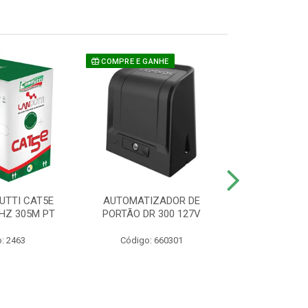
COMPRE E GANHE
UTTI CAT5E
AUTOMATIZADOR DE
CAMERA P/ S
HZ 305M PT
PORTÃO DR 300 127V
1220 BU
: 2463
Código: 660301
Código: