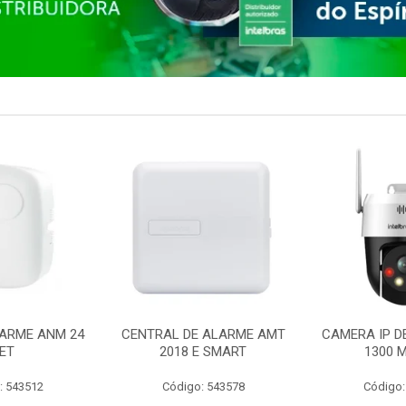
ARME ANM 24
CENTRAL DE ALARME AMT
CAMERA IP D
ET
2018 E SMART
1300 M
: 543512
Código: 543578
Código: