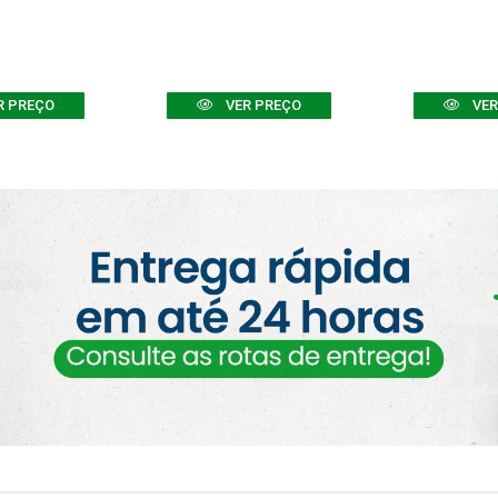
R PREÇO
VER PREÇO
VER