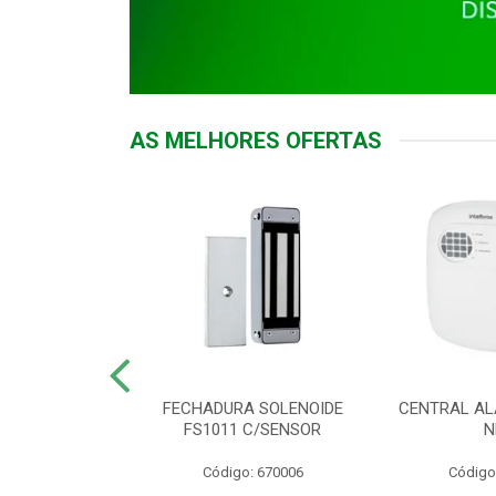
AS MELHORES OFERTAS
DOR ACESSO
FECHADURA SOLENOIDE
CENTRAL AL
 5531 MF EX
FS1011 C/SENSOR
N
: 900018
Código: 670006
Código