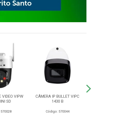
E VIDEO VIPW
CÂMERA IP BULLET VIPC
GRAVADOR 
INI SD
1430 B
MHDX 3
 570028
Código: 570044
Código: