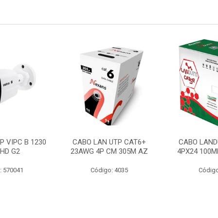
P VIPC B 1230
CABO LAN UTP CAT6+
CABO LAND
 HD G2
23AWG 4P CM 305M AZ
4PX24 100M
: 570041
Código: 4035
Código