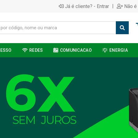
|
Já é cliente? - Entrar
Não é 
CESSO
REDES
COMUNICACAO
ENERGIA