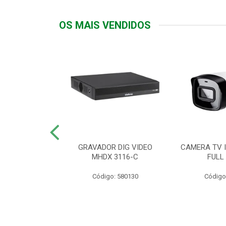
OS MAIS VENDIDOS
TTIV 600VA-
GRAVADOR DIG VIDEO
CAMERA TV I
20V
MHDX 3116-C
FULL
: 822200
Código: 580130
Código