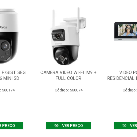
P/SIST. SEG
CAMERA VIDEO WI-FI IM9 +
VIDEO P
6 MINI SD
FULL COLOR
RESIDENCIAL 
: 560174
Código: 560074
Código:
R PREÇO
VER PREÇO
VER