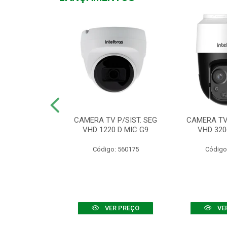
TV VHD 3520 D
CAMERA TV P/SIST. SEG
CAMERA TV 
 COLOR+
VHD 1220 D MIC G9
VHD 320
: 560108
Código: 560175
Código
R PREÇO
VER PREÇO
VE