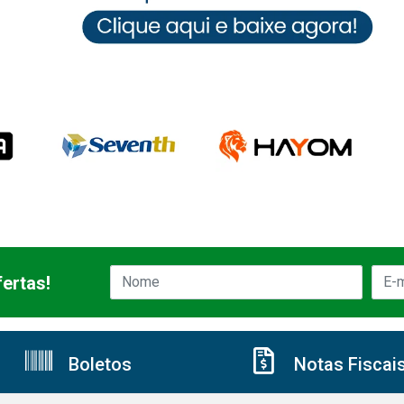
ertas!
Boletos
Notas Fiscai