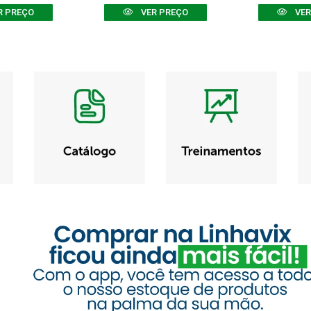
R PREÇO
VER PREÇO
VER