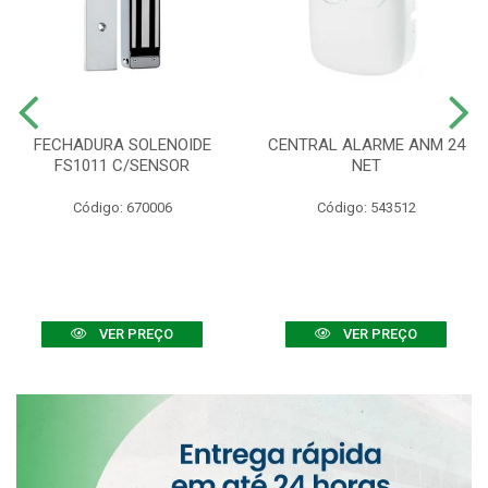
FECHADURA SOLENOIDE
CENTRAL ALARME ANM 24
FS1011 C/SENSOR
NET
Código: 670006
Código: 543512
VER PREÇO
VER PREÇO