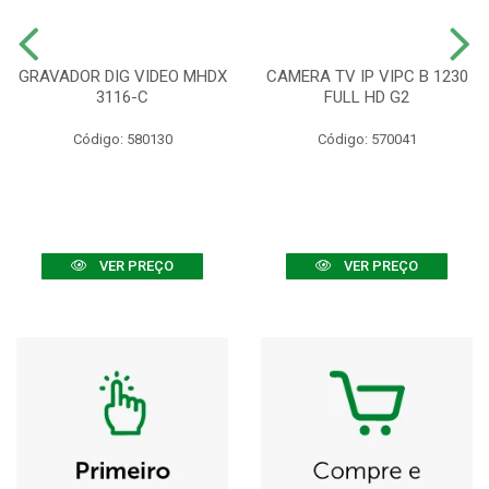
GRAVADOR DIG VIDEO MHDX
CAMERA TV IP VIPC B 1230
3116-C
FULL HD G2
Código: 580130
Código: 570041
VER PREÇO
VER PREÇO