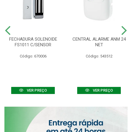
FECHADURA SOLENOIDE
CENTRAL ALARME ANM 24
FS1011 C/SENSOR
NET
Código: 670006
Código: 543512
VER PREÇO
VER PREÇO