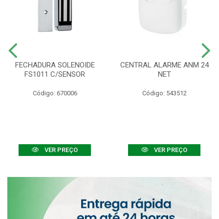
FECHADURA SOLENOIDE
CENTRAL ALARME ANM 24
FS1011 C/SENSOR
NET
Código: 670006
Código: 543512
VER PREÇO
VER PREÇO