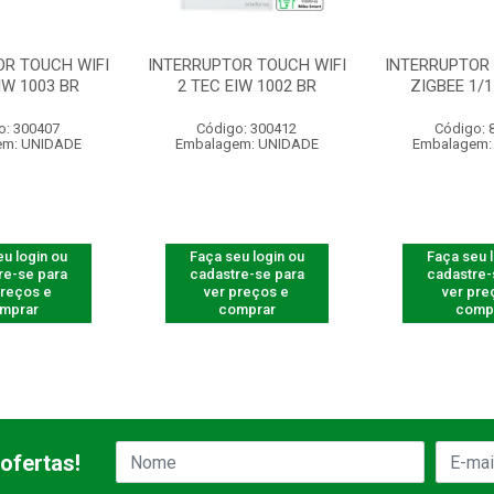
OR TOUCH WIFI
INTERRUPTOR TOUCH WIFI
INTERRUPTOR
IW 1003 BR
2 TEC EIW 1002 BR
ZIGBEE 1/1
o: 300407
Código: 300412
Código: 
em: UNIDADE
Embalagem: UNIDADE
Embalagem:
u login ou
Faça seu login ou
Faça seu 
re-se para
cadastre-se para
cadastre-
preços e
ver preços e
ver pre
mprar
comprar
comp
ofertas!