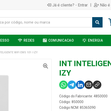
|
Já é cliente? - Entrar
Não é 
CESSO
REDES
COMUNICACAO
ENERGIA
TELIGENTE WIFI EWS 101 I IZY
INT INTELIGEN
IZY
Código do Fabricante: 4850000
Código: 850000
Código NCM: 85365090