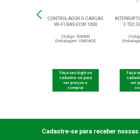
RUPTOR TOUCH
CONTROLADOR D CARGAS
INTERRUPT
 3 TECL 1003 BR
WI-FI BAS ECW 1000
3 TEC E
digo: 300732
Código: 300400
Códig
agem: UNIDADE
Embalagem: UNIDADE
Embalag
 seu login ou
Faça seu login ou
Faça se
astre-se para
cadastre-se para
cadast
er preços e
ver preços e
ver 
comprar
comprar
co
Cadastre-se para receber nossas 