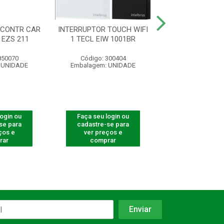
 CONTR CAR
INTERRUPTOR TOUCH WIFI
INTERRUPTOR
 EZS 211
1 TECL EIW 1001BR
ZIGBEE 3 TECL 
850070
Código: 300404
Código: 300
 UNIDADE
Embalagem: UNIDADE
Embalagem: U
login ou
Faça seu login ou
Faça seu log
se para
cadastre-se para
cadastre-se 
ços e
ver preços e
ver preços
rar
comprar
comprar