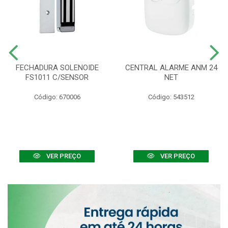
FECHADURA SOLENOIDE
CENTRAL ALARME ANM 24
FS1011 C/SENSOR
NET
Código: 670006
Código: 543512
VER PREÇO
VER PREÇO