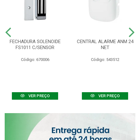
FECHADURA SOLENOIDE
CENTRAL ALARME ANM 24
FS1011 C/SENSOR
NET
Código: 670006
Código: 543512
VER PREÇO
VER PREÇO