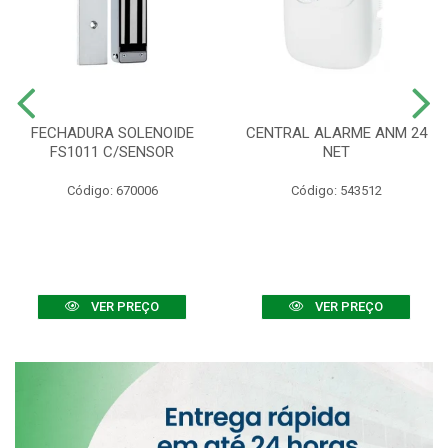
FECHADURA SOLENOIDE
CENTRAL ALARME ANM 24
FS1011 C/SENSOR
NET
Código: 670006
Código: 543512
VER PREÇO
VER PREÇO