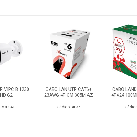
P VIPC B 1230
CABO LAN UTP CAT6+
CABO LAND
 HD G2
23AWG 4P CM 305M AZ
4PX24 100M
: 570041
Código: 4035
Código