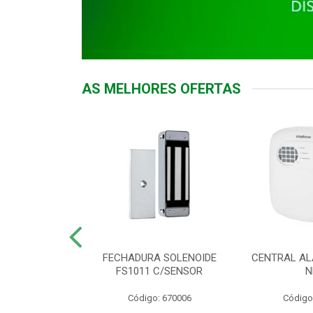
AS MELHORES OFERTAS
DOR ACESSO
FECHADURA SOLENOIDE
CENTRAL AL
 5531 MF EX
FS1011 C/SENSOR
N
: 900018
Código: 670006
Código