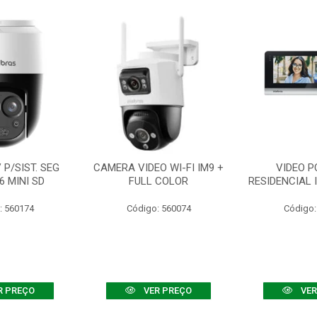
P/SIST. SEG
CAMERA VIDEO WI-FI IM9 +
VIDEO P
6 MINI SD
FULL COLOR
RESIDENCIAL 
: 560174
Código: 560074
Código:
R PREÇO
VER PREÇO
VER