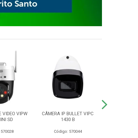
E VIDEO VIPW
CÂMERA IP BULLET VIPC
GRAVADOR 
INI SD
1430 B
MHDX 3
 570028
Código: 570044
Código: