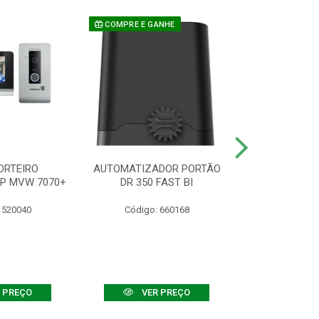
COMPRE E GANHE
ORTEIRO
AUTOMATIZADOR PORTÃO
SENSOR ATIVO
IP MVW 7070+
DR 350 FAST BI
 520040
Código: 660168
Código:
 PREÇO
VER PREÇO
VER