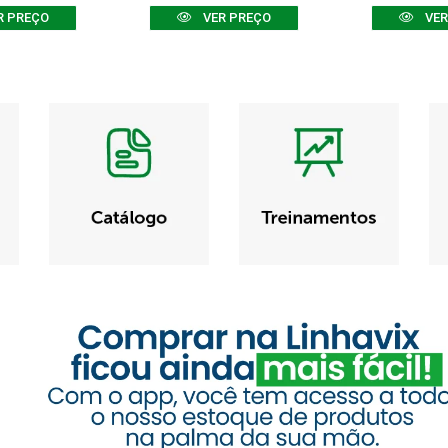
R PREÇO
VER PREÇO
VER