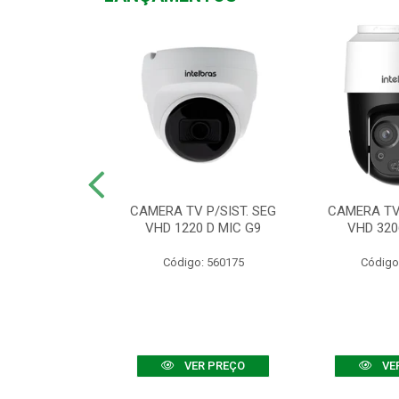
TV VHD 3520 D
CAMERA TV P/SIST. SEG
CAMERA TV 
 COLOR+
VHD 1220 D MIC G9
VHD 320
: 560108
Código: 560175
Código
R PREÇO
VER PREÇO
VE