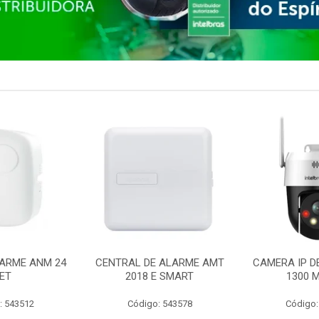
ARME ANM 24
CENTRAL DE ALARME AMT
CAMERA IP D
ET
2018 E SMART
1300 M
: 543512
Código: 543578
Código: