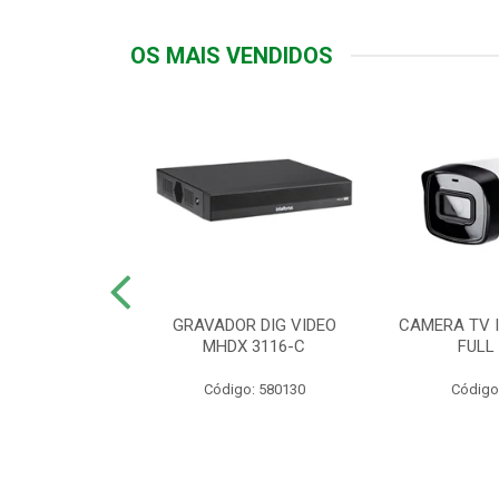
OS MAIS VENDIDOS
TTIV 600VA-
GRAVADOR DIG VIDEO
CAMERA TV I
20V
MHDX 3116-C
FULL
: 822200
Código: 580130
Código