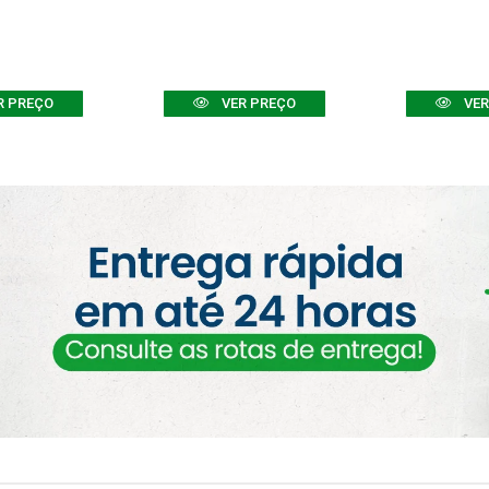
R PREÇO
VER PREÇO
VER