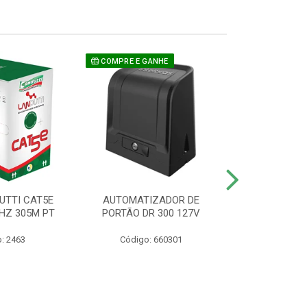
COMPRE E GANHE
UTTI CAT5E
AUTOMATIZADOR DE
CAMERA P/ S
HZ 305M PT
PORTÃO DR 300 127V
1220 BU
: 2463
Código: 660301
Código: