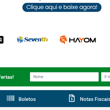
ertas!
Boletos
Notas Fiscai