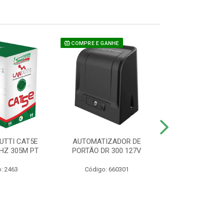
COMPRE E GANHE
UTTI CAT5E
AUTOMATIZADOR DE
CAMERA P/ S
HZ 305M PT
PORTÃO DR 300 127V
1220 BU
: 2463
Código: 660301
Código: