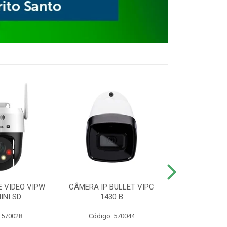
E VIDEO VIPW
CÂMERA IP BULLET VIPC
GRAVADOR 
INI SD
1430 B
MHDX 3
 570028
Código: 570044
Código: