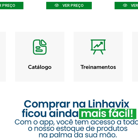
R PREÇO
VER PREÇO
VER