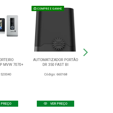
COMPRE E GANHE
ORTEIRO
AUTOMATIZADOR PORTÃO
SENSOR ATIVO
IP MVW 7070+
DR 350 FAST BI
 520040
Código: 660168
Código:
 PREÇO
VER PREÇO
VER