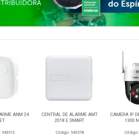
ARME ANM 24
CENTRAL DE ALARME AMT
CAMERA IP D
ET
2018 E SMART
1300 M
: 543512
Código: 543578
Código: