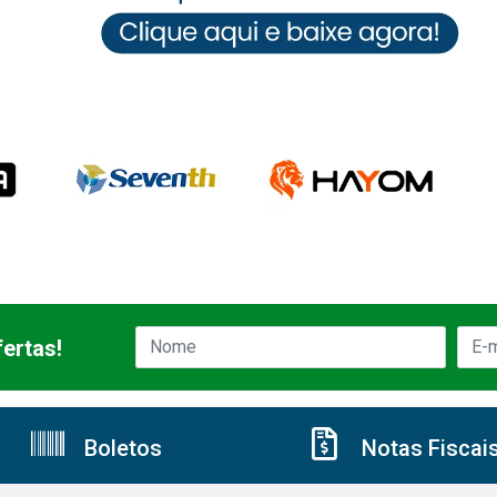
ertas!
Boletos
Notas Fiscai