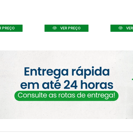
R PREÇO
VER PREÇO
VER