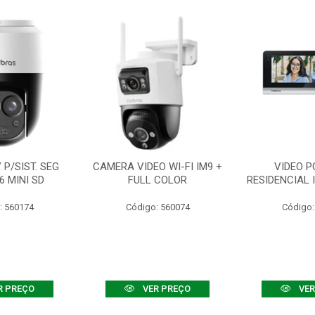
P/SIST. SEG
CAMERA VIDEO WI-FI IM9 +
VIDEO P
6 MINI SD
FULL COLOR
RESIDENCIAL 
: 560174
Código: 560074
Código:
R PREÇO
VER PREÇO
VER