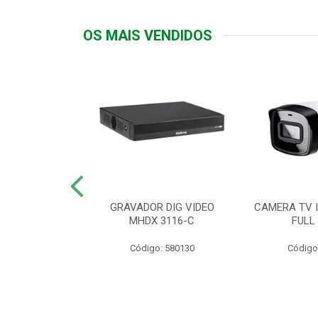
OS MAIS VENDIDOS
TTIV 600VA-
GRAVADOR DIG VIDEO
CAMERA TV I
20V
MHDX 3116-C
FULL
: 822200
Código: 580130
Código