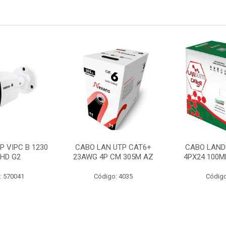
P VIPC B 1230
CABO LAN UTP CAT6+
CABO LAND
 HD G2
23AWG 4P CM 305M AZ
4PX24 100M
: 570041
Código: 4035
Código