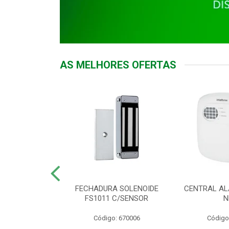
AS MELHORES OFERTAS
DOR ACESSO
FECHADURA SOLENOIDE
CENTRAL AL
 5531 MF EX
FS1011 C/SENSOR
N
: 900018
Código: 670006
Código