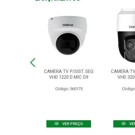
TV VHD 3520 D
CAMERA TV P/SIST. SEG
CAMERA TV 
 COLOR+
VHD 1220 D MIC G9
VHD 320
: 560108
Código: 560175
Código
R PREÇO
VER PREÇO
VE