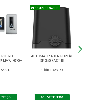
COMPRE E GANHE
ORTEIRO
AUTOMATIZADOR PORTÃO
SENSOR ATIVO
IP MVW 7070+
DR 350 FAST BI
 520040
Código: 660168
Código:
 PREÇO
VER PREÇO
VER