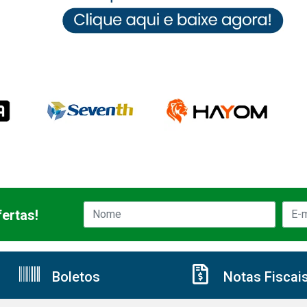
ertas!
Boletos
Notas Fiscai