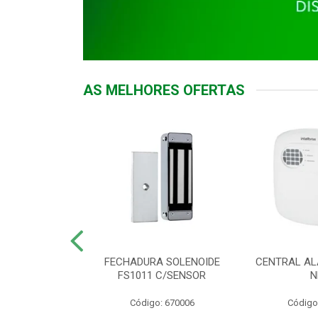
AS MELHORES OFERTAS
DOR ACESSO
FECHADURA SOLENOIDE
CENTRAL AL
 5531 MF EX
FS1011 C/SENSOR
N
: 900018
Código: 670006
Código