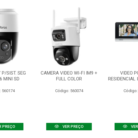
P/SIST. SEG
CAMERA VIDEO WI-FI IM9 +
VIDEO P
6 MINI SD
FULL COLOR
RESIDENCIAL 
: 560174
Código: 560074
Código:
R PREÇO
VER PREÇO
VER