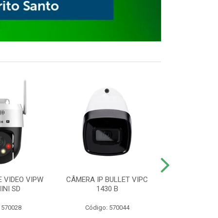
E VIDEO VIPW
CÂMERA IP BULLET VIPC
GRAVADOR 
INI SD
1430 B
MHDX 3
 570028
Código: 570044
Código: