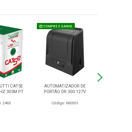
COMPRE E GANHE
UTTI CAT5E
AUTOMATIZADOR DE
CAMERA P/ S
HZ 305M PT
PORTÃO DR 300 127V
1220 BU
: 2463
Código: 660301
Código: