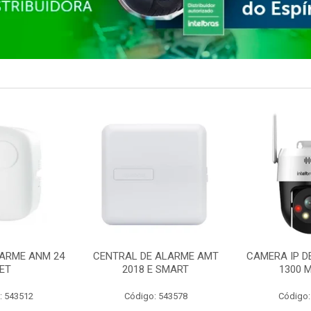
ARME ANM 24
CENTRAL DE ALARME AMT
CAMERA IP D
ET
2018 E SMART
1300 M
: 543512
Código: 543578
Código: