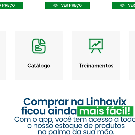
R PREÇO
VER PREÇO
VER