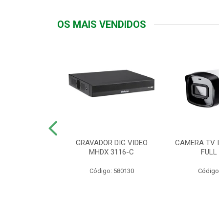
OS MAIS VENDIDOS
TTIV 600VA-
GRAVADOR DIG VIDEO
CAMERA TV I
20V
MHDX 3116-C
FULL
: 822200
Código: 580130
Código