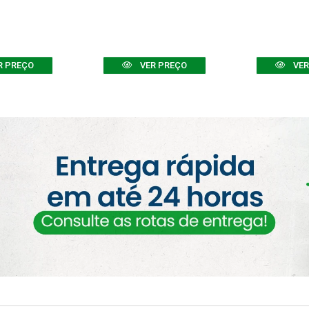
R PREÇO
VER PREÇO
VER