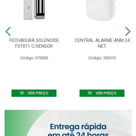
FECHADURA SOLENOIDE
CENTRAL ALARME ANM 24
FS1011 C/SENSOR
NET
Código: 670006
Código: 543512
VER PREÇO
VER PREÇO