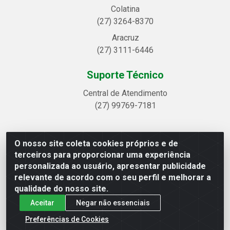
Colatina
(27) 3264-8370
Aracruz
(27) 3111-6446
Suporte Técnico
Central de Atendimento
(27) 99769-7181
O nosso site coleta cookies próprios e de
Linhavix Distribuidora LTDA - Avenida Alegre, 2521 -
terceiros para proporcionar uma experiência
Quadra314 Lote 05 e 07 - Shell, Linhares/ES - CEP
personalizada ao usuário, apresentar publicidade
29.901-605 - CNPJ 20.857.514/0001-75
relevante de acordo com o seu perfil e melhorar a
qualidade do nosso site.
Aceitar
Negar não essenciais
Preferências de Cookies