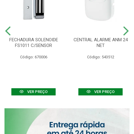
FECHADURA SOLENOIDE
CENTRAL ALARME ANM 24
FS1011 C/SENSOR
NET
Código: 670006
Código: 543512
VER PREÇO
VER PREÇO