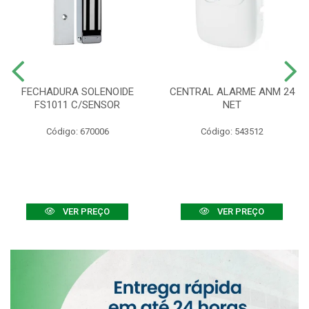
FECHADURA SOLENOIDE
CENTRAL ALARME ANM 24
FS1011 C/SENSOR
NET
Código: 670006
Código: 543512
VER PREÇO
VER PREÇO