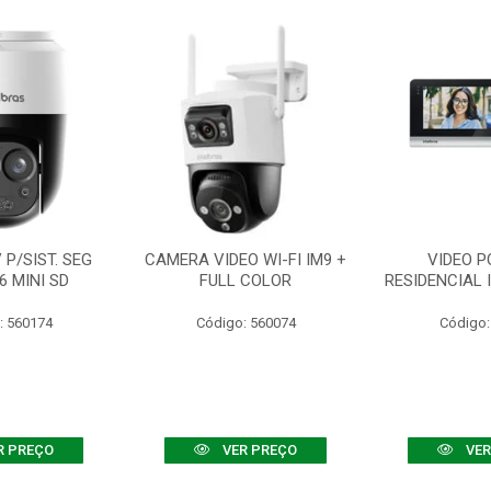
P/SIST. SEG
CAMERA VIDEO WI-FI IM9 +
VIDEO P
6 MINI SD
FULL COLOR
RESIDENCIAL 
: 560174
Código: 560074
Código:
R PREÇO
VER PREÇO
VER