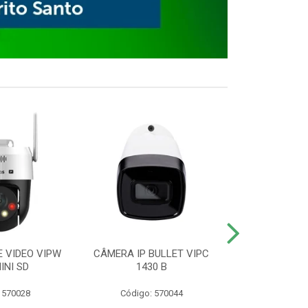
E VIDEO VIPW
CÂMERA IP BULLET VIPC
GRAVADOR 
INI SD
1430 B
MHDX 3
 570028
Código: 570044
Código: