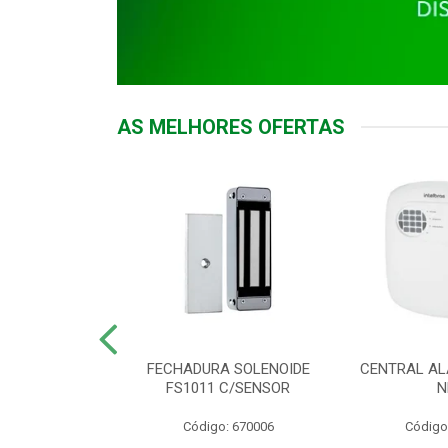
AS MELHORES OFERTAS
DOR ACESSO
FECHADURA SOLENOIDE
CENTRAL AL
 5531 MF EX
FS1011 C/SENSOR
N
: 900018
Código: 670006
Código