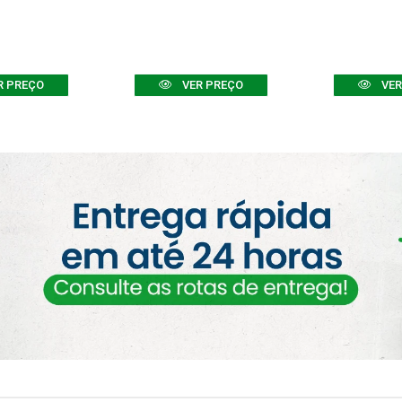
R PREÇO
VER PREÇO
VER