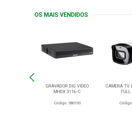
OS MAIS VENDIDOS
TTIV 600VA-
GRAVADOR DIG VIDEO
CAMERA TV I
20V
MHDX 3116-C
FULL
: 822200
Código: 580130
Código