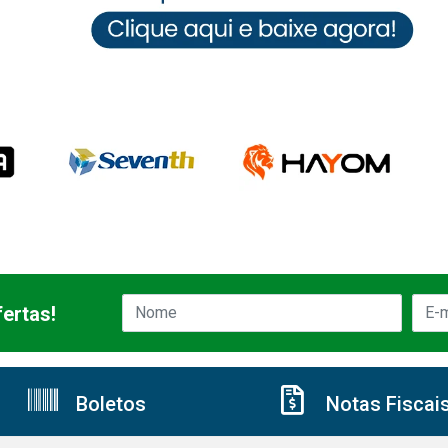
ertas!
Boletos
Notas Fiscai