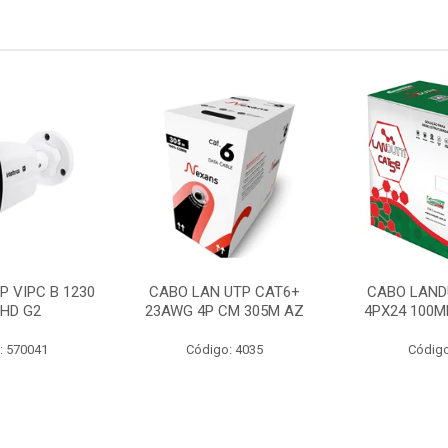
P VIPC B 1230
CABO LAN UTP CAT6+
CABO LAND
 HD G2
23AWG 4P CM 305M AZ
4PX24 100M
: 570041
Código: 4035
Código