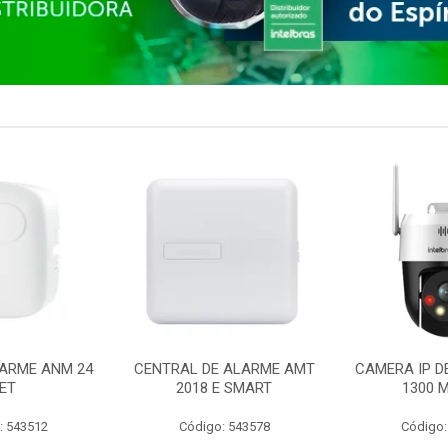
ARME ANM 24
CENTRAL DE ALARME AMT
CAMERA IP D
ET
2018 E SMART
1300 M
: 543512
Código: 543578
Código: