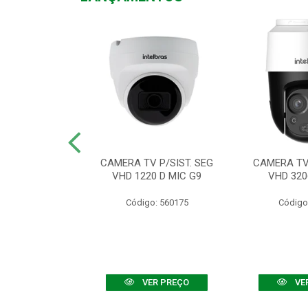
TV VHD 3520 D
CAMERA TV P/SIST. SEG
CAMERA TV 
 COLOR+
VHD 1220 D MIC G9
VHD 320
: 560108
Código: 560175
Código
R PREÇO
VER PREÇO
VE