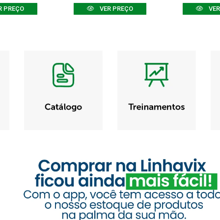
R PREÇO
VER PREÇO
VER