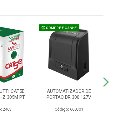
COMPRE E GANHE
UTTI CAT5E
AUTOMATIZADOR DE
CAMERA P/ S
HZ 305M PT
PORTÃO DR 300 127V
1220 BU
: 2463
Código: 660301
Código: