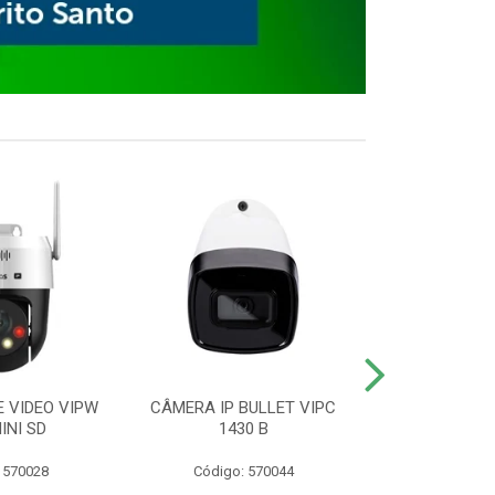
E VIDEO VIPW
CÂMERA IP BULLET VIPC
GRAVADOR 
INI SD
1430 B
MHDX 3
 570028
Código: 570044
Código: