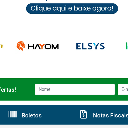
ertas!
Boletos
Notas Fiscai