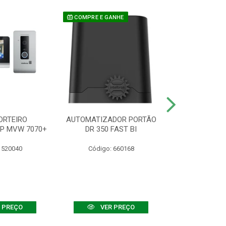
COMPRE E GANHE
ORTEIRO
AUTOMATIZADOR PORTÃO
SENSOR ATIVO
IP MVW 7070+
DR 350 FAST BI
 520040
Código: 660168
Código:
 PREÇO
VER PREÇO
VER