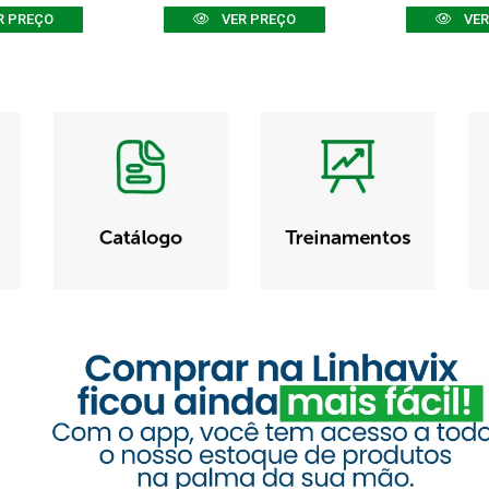
R PREÇO
VER PREÇO
VER