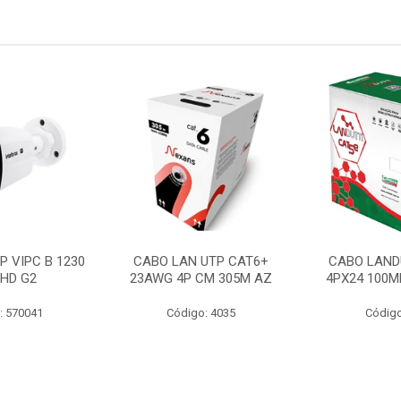
P VIPC B 1230
CABO LAN UTP CAT6+
CABO LAND
 HD G2
23AWG 4P CM 305M AZ
4PX24 100M
: 570041
Código: 4035
Código