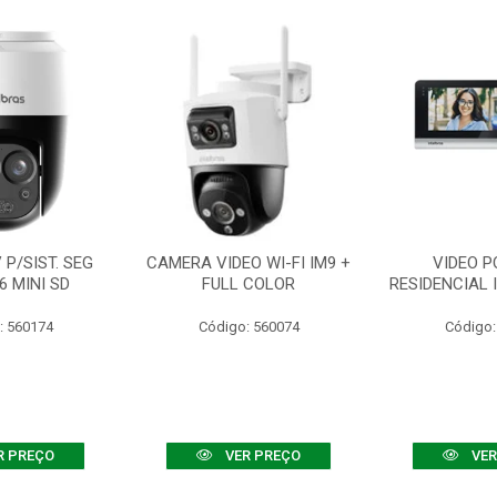
P/SIST. SEG
CAMERA VIDEO WI-FI IM9 +
VIDEO P
6 MINI SD
FULL COLOR
RESIDENCIAL 
: 560174
Código: 560074
Código:
R PREÇO
VER PREÇO
VER