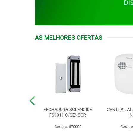
AS MELHORES OFERTAS
DOR ACESSO
FECHADURA SOLENOIDE
CENTRAL AL
 5531 MF EX
FS1011 C/SENSOR
N
: 900018
Código: 670006
Código