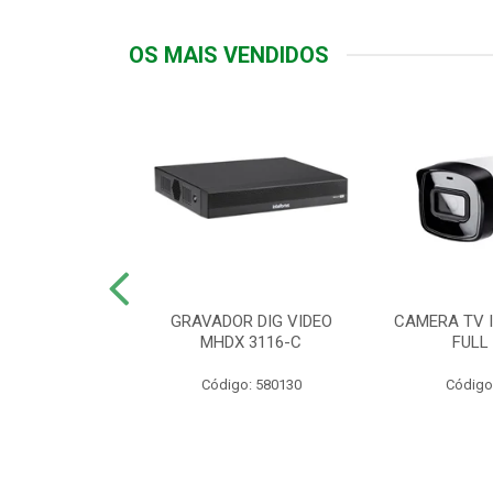
OS MAIS VENDIDOS
TTIV 600VA-
GRAVADOR DIG VIDEO
CAMERA TV I
20V
MHDX 3116-C
FULL
: 822200
Código: 580130
Código