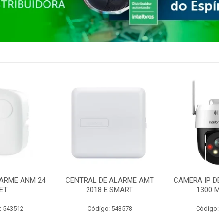
ARME ANM 24
CENTRAL DE ALARME AMT
CAMERA IP D
ET
2018 E SMART
1300 M
: 543512
Código: 543578
Código: