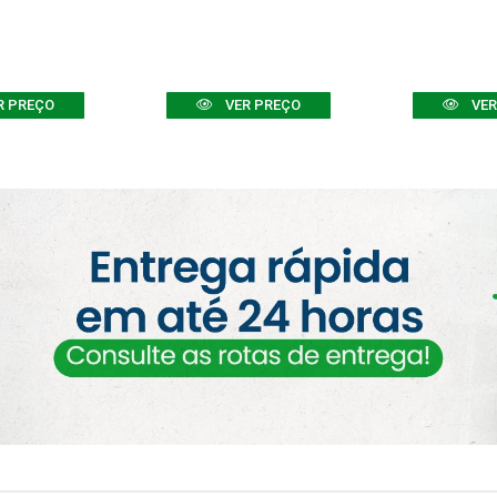
R PREÇO
VER PREÇO
VER