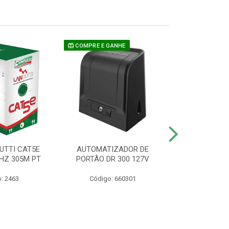
COMPRE E GANHE
UTTI CAT5E
AUTOMATIZADOR DE
CAMERA P/ S
HZ 305M PT
PORTÃO DR 300 127V
1220 BU
: 2463
Código: 660301
Código: