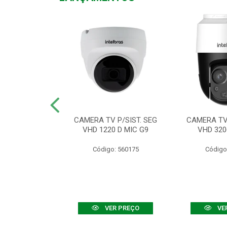
TV VHD 3520 D
CAMERA TV P/SIST. SEG
CAMERA TV 
 COLOR+
VHD 1220 D MIC G9
VHD 320
: 560108
Código: 560175
Código
R PREÇO
VER PREÇO
VE