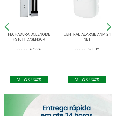
FECHADURA SOLENOIDE
CENTRAL ALARME ANM 24
FS1011 C/SENSOR
NET
Código: 670006
Código: 543512
VER PREÇO
VER PREÇO