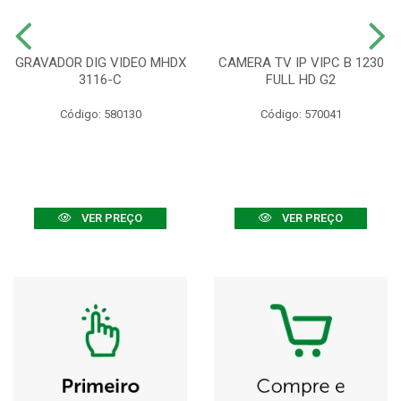
GRAVADOR DIG VIDEO MHDX
CAMERA TV IP VIPC B 1230
3116-C
FULL HD G2
Código: 580130
Código: 570041
VER PREÇO
VER PREÇO