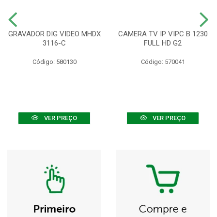
GRAVADOR DIG VIDEO MHDX
CAMERA TV IP VIPC B 1230
3116-C
FULL HD G2
Código: 580130
Código: 570041
VER PREÇO
VER PREÇO