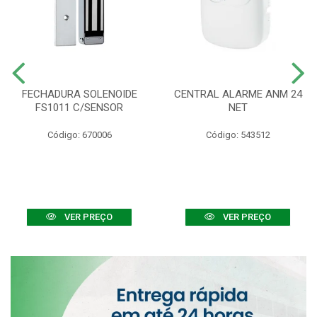
FECHADURA SOLENOIDE
CENTRAL ALARME ANM 24
FS1011 C/SENSOR
NET
Código: 670006
Código: 543512
VER PREÇO
VER PREÇO