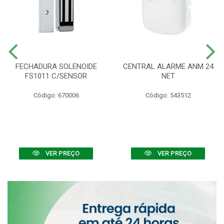
FECHADURA SOLENOIDE
CENTRAL ALARME ANM 24
FS1011 C/SENSOR
NET
Código: 670006
Código: 543512
VER PREÇO
VER PREÇO