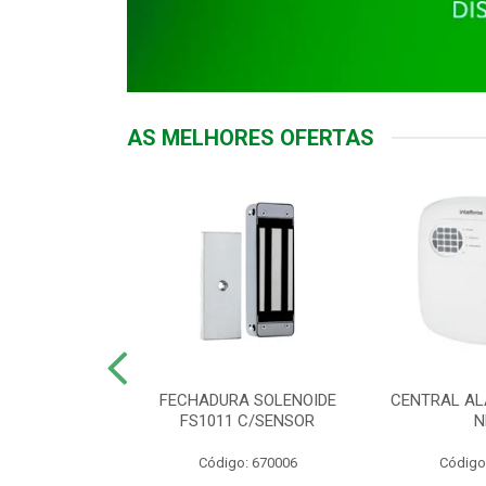
AS MELHORES OFERTAS
DOR ACESSO
FECHADURA SOLENOIDE
CENTRAL AL
 5531 MF EX
FS1011 C/SENSOR
N
: 900018
Código: 670006
Código