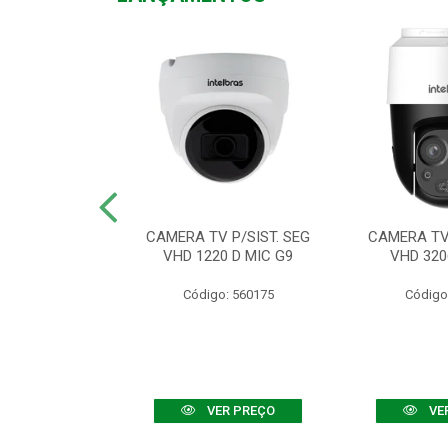
TV VHD 3520 D
CAMERA TV P/SIST. SEG
CAMERA TV 
 COLOR+
VHD 1220 D MIC G9
VHD 320
: 560108
Código: 560175
Código
R PREÇO
VER PREÇO
VE