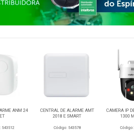
ARME ANM 24
CENTRAL DE ALARME AMT
CAMERA IP D
ET
2018 E SMART
1300 M
: 543512
Código: 543578
Código: