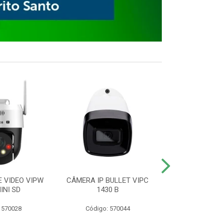
E VIDEO VIPW
CÂMERA IP BULLET VIPC
GRAVADOR 
INI SD
1430 B
MHDX 3
 570028
Código: 570044
Código: