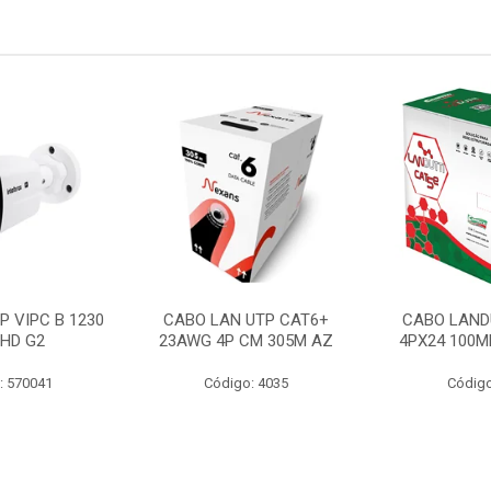
P VIPC B 1230
CABO LAN UTP CAT6+
CABO LAND
 HD G2
23AWG 4P CM 305M AZ
4PX24 100M
: 570041
Código: 4035
Código