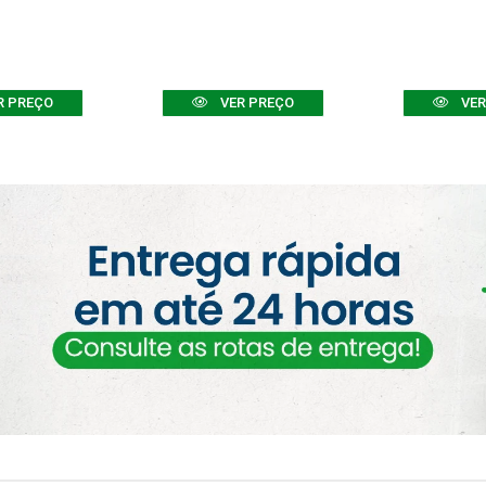
R PREÇO
VER PREÇO
VER