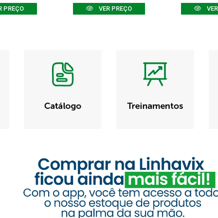
R PREÇO
VER PREÇO
VER