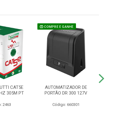
COMPRE E GANHE
UTTI CAT5E
AUTOMATIZADOR DE
CAMERA P/ S
HZ 305M PT
PORTÃO DR 300 127V
1220 BU
: 2463
Código: 660301
Código: