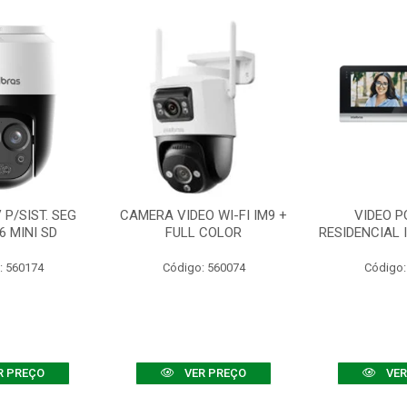
P/SIST. SEG
CAMERA VIDEO WI-FI IM9 +
VIDEO P
6 MINI SD
FULL COLOR
RESIDENCIAL 
: 560174
Código: 560074
Código:
R PREÇO
VER PREÇO
VER