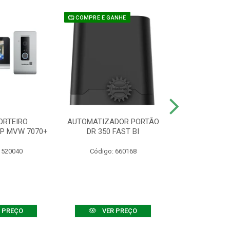
COMPRE E GANHE
ORTEIRO
AUTOMATIZADOR PORTÃO
SENSOR ATIVO
IP MVW 7070+
DR 350 FAST BI
 520040
Código: 660168
Código:
 PREÇO
VER PREÇO
VER