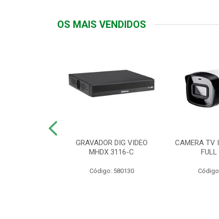
OS MAIS VENDIDOS
TTIV 600VA-
GRAVADOR DIG VIDEO
CAMERA TV I
20V
MHDX 3116-C
FULL
: 822200
Código: 580130
Código