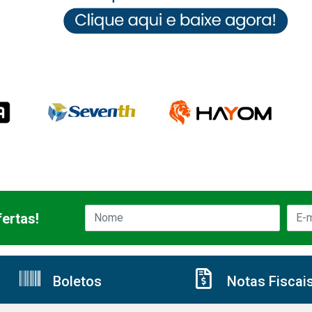
ertas!
Boletos
Notas Fiscai